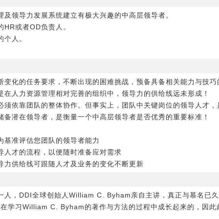
理及领导力发展系统建立有极大兴趣的中高层领导者。
HR或者OD负责人。
的个人。
断变化的任务要求，不断出现的困难挑战，预备具备相关能力与技巧
是在人力资源管理相对完善的组织中，领导力的供给线远未形成！
必须依靠团队的整体协作。但事实上，团队中关键岗位的领导人才，
储备潜在领导者，是衡量一个中高层领导者是否优秀的重要标准！
为基准评估您团队的领导者能力
导人才的流程，以便随时准备应对需求
导力供给线可跟随人才及业务的变化不断更新
，DDI全球创始人William C. Byham亲自主讲，真正与慕名
学习William C. Byham的著作与方法的过程中成长起来的，