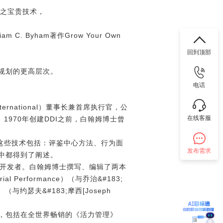
积累之宝贵技术，
. Byham著作Grow Your Own
回到顶部
规划的更高层次。
电话
International）董事长兼首席执行官，公
在线客服
970年创建DDI之前，白翰姆博士曾
这些技术包括：评鉴中心方法、行为面
发布需求
章中都得到了阐述。
和开发者。白翰姆博士撰写、编辑了两本
 Performance）（与乔治&#183;
od）（与约瑟夫&#183;摩西[Joseph
，包括在全世界畅销的《活力管理》