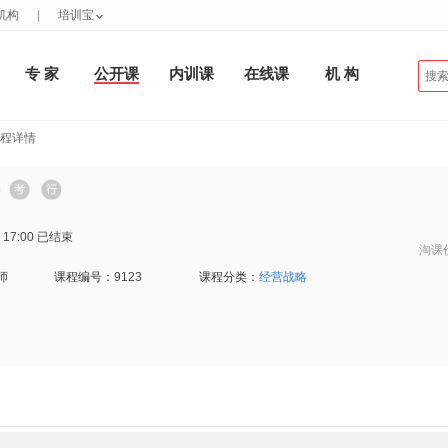
机构
|
培训宝
专 家
公开课
内训课
在线课
机 构
课程详情
 17:00
已结束
淘课
师
课程编号：
9123
课程分类：
经营战略