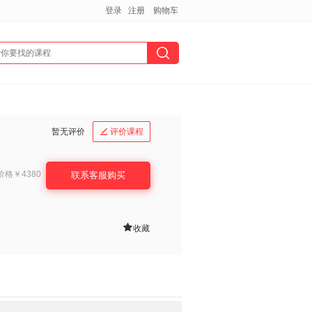
登录
注册
购物车
暂无评价
评价课程

价格
￥4380
联系客服购买

收藏