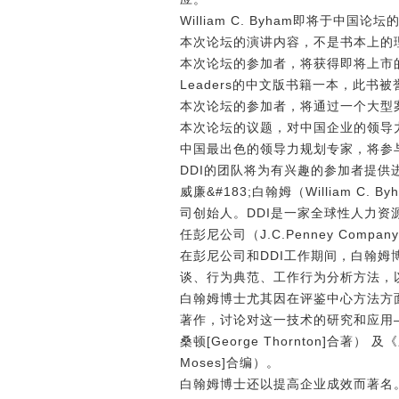
William C. Byham即将于
本次论坛的演讲内容，不是书本上的
本次论坛的参加者，将获得即将上市的Will
Leaders的中文版书籍一本，此书
本次论坛的参加者，将通过一个大型案
本次论坛的议题，对中国企业的领导
中国最出色的领导力规划专家，将参
DDI的团队将为有兴趣的参加者提
威廉&#183;白翰姆（William C. 
司创始人。DDI是一家全球性人力资
任彭尼公司（J.C.Penney Com
在彭尼公司和DDI工作期间，白翰
谈、行为典范、工作行为分析方法，以
白翰姆博士尤其因在评鉴中心方法方
著作，讨论对这一技术的研究和应用――《评鉴中
桑顿[George Thornton]合著） 及
Moses]合编）。
白翰姆博士还以提高企业成效而著名