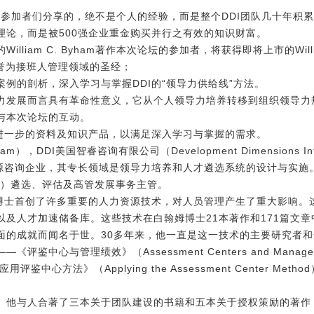
中国论坛的参加者们分享的，绝不是个人的经验，而是整个DDI团队几十年
理论，而是被500强企业重金购买并行之有效的知识财富。
iam C. Byham著作本次论坛的参加者，将获得即将上市的William C
被誉为接班人管理领域的圣经；
例的剖析，深入学习与掌握DDI的“领导力供给线”方法。
力发展而言具有革命性意义，它从个人领导力培养转移到组织领导力
与本次论坛的互动。
供进一步的资料及知识产品，以满足深入学习与掌握的需求。
Byham），DDI美国智睿咨询有限公司（Development Dimensions 
源咨询企业，其专长领域是领导力培养和人才遴选系统的设计与实施。1
pany）遴选、评估及高管发展事务主管。
姆博士首创了许多重要的人力资源技术，对人员管理产生了重大影响。
及人才加速储备库。这些技术在白翰姆博士21本著作和171篇文
面的成就而闻名于世。30多年来，他一直是这一技术的主要研究者
心与管理绩效》（Assessment Centers and Managerial
《应用评鉴中心方法》（Applying the Assessment Center Meth
。他与人合著了三本关于团队建设的书籍和五本关于授权策励的著作