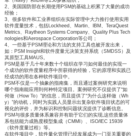
军（Navy）和IBM等150多家组织；
2、美国国防部在长期使用PSM的基础上积累了大量的成功
经验；
3、很多软件和工业界组织在实际管理中大力推行使用实用
软件度量技术，包括Lockheed、Martin、IBM、TeraQuest
Metrics、Raytheon Systems Company、Quality Plus Tech
nologies和Aerospace Corporation等公司；
4、一些基于PSM理论和方法的支持工具也被开发出来，
如：PSM Insight和软件度量元决策支持系统（SMDSS）及
其原型工具MAUS。
PSM是基于几十年来数十个组织在学习如何最佳的实现一
个成功的软件度量程序中所获得的经验，它的原理和实践已
经成功的用在各种软件项目中。
PSM不仅是一个抽象的指南集，而且通过案例研究来说明
哪个指南能应用到何种特定项目。案例研究不仅提供了“如
何做（How To）”的信息，而且提供了“为什么这样做（Wh
y）”的动机，同时为实践人员显示出复杂软件项目状态的可
视化的评价，并为标识和控制问题状况提供了诊断信息。
PSM与很多质量体系兼容并有助于它们的实现,这些质量体
系包括能力成熟度模型集成（CMMI）、ISO/IEC 15939
（软件度量过程）等。
在软件项目中，软件量化管理已经发展成为一门至关重要的