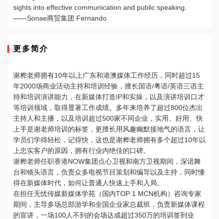
sights into effective communication and public speaking.
——Sonae商贸集团 Fernando
更多简介
谢桦老师拥有10年以上广东和港澳媒体工作经历，同时超过15
年2000场商业活动主持和培训经验，擅长国语/粤语/英语三语主
持和培训演讲能力，在新媒体打造IP和实操，以及演讲培训口才
等培训领域，取得显著工作成绩。多年来培养了超过800位杰出
主持人和主播，以及培训超过500家不同企业，实用、好用、快
上手是谢老师培训的标签，更擅长用风趣幽默接地气的语言，让
学员们学得轻松，记得快，这也是谢桦老师拥有多个超过10年以
上忠实客户的原因，拥有行业内绝佳的口碑。
谢桦老师任职香港NOW集团点心卫视和南方卫视期间，深谙舞
台和镜头语言，负责众多电视节目策划和编导以及主持，同时懂
得在新媒体时代，如何让普通人快速上手和入局。
在担任无忧传媒新媒体学苑（国内TOP 1 MCN机构）咨询专家
期间，主导多场总部游学和全国企业家总裁班，负责新媒体课程
的宣讲，一场100人不到的会场达成超过350万的培训签到业