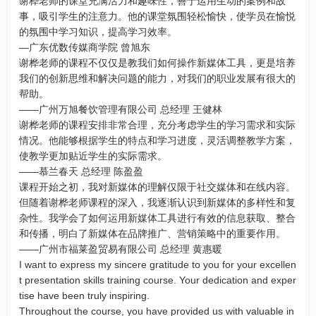
谢桦老师的课堂充满活力和趣味性，善于运用生动的案例和故
事，吸引学生的注意力。他的课堂氛围轻松愉快，使学员在愉悦
的氛围中学习知识，提高学习效率。
—广东优数传媒商学院 曾旭东
谢桦老师的课程不仅仅是教我们如何操作新媒体工具，更是培养
我们的创新思维和解决问题的能力，对我们的职业发展有很大的
帮助。
——广州万旭餐饮管理有限公司 总经理 王健林
谢桦老师的课程安排非常合理，充分考虑学生的学习需求和实际
情况。他能够根据学生的特点和学习进度，灵活调整教学方案，
使教学更加贴近学生的实际需求。
——慕兰春天 总经理 陈盈盈
课程开始之初，我对新媒体的理解仅限于社交媒体和在线内容。
但随着谢桦老师课程的深入，我逐渐认识到新媒体的多样性和复
杂性。我学会了如何运用新媒体工具进行有效的信息获取、整合
和传播，明白了新媒体在品牌推广、营销策略中的重要作用。
——广州市福莱盈贸易有限公司 总经理 黄惠暖
I want to express my sincere gratitude to you for your excellen
t presentation skills training course. Your dedication and exper
tise have been truly inspiring.
Throughout the course, you have provided us with valuable in