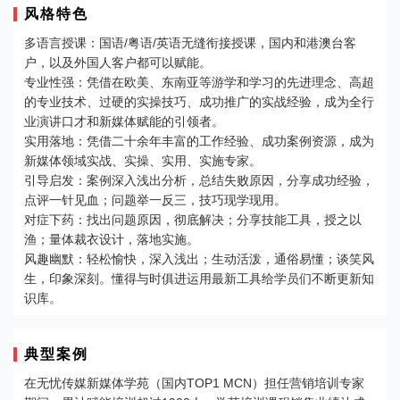
风格特色
多语言授课：国语/粤语/英语无缝衔接授课，国内和港澳台客
户，以及外国人客户都可以赋能。
专业性强：凭借在欧美、东南亚等游学和学习的先进理念、高超
的专业技术、过硬的实操技巧、成功推广的实战经验，成为全行
业演讲口才和新媒体赋能的引领者。
实用落地：凭借二十余年丰富的工作经验、成功案例资源，成为
新媒体领域实战、实操、实用、实施专家。
引导启发：案例深入浅出分析，总结失败原因，分享成功经验，
点评一针见血；问题举一反三，技巧现学现用。
对症下药：找出问题原因，彻底解决；分享技能工具，授之以
渔；量体裁衣设计，落地实施。
风趣幽默：轻松愉快，深入浅出；生动活泼，通俗易懂；谈笑风
生，印象深刻。懂得与时俱进运用最新工具给学员们不断更新知
识库。
典型案例
在无忧传媒新媒体学苑（国内TOP1 MCN）担任营销培训专家