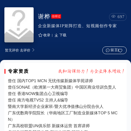
谢桦

信得过
697
企业新媒体IP矩阵打造、短视频创作专家


收录
下载

留言
暂无评价 去评价
专家资质















曾任 国内TOP1 MCN 无忧传媒新媒体学苑讲师
曾任SONAE（欧洲第一大商贸集团）中国区商业培训负责人
曾任 香港NOW集团点心卫视编导
曾任 南方电视TVS2 主持人&编导
暨南大学新经济企业家班-暨大优净值佛山分院合伙人
广东优数商学院院长（华南地区工厂制造业新媒体TOP 5 MC
N）
广东高校联盟UN俱乐部 新媒体运营 首席讲师