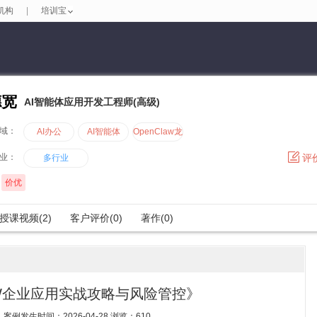
机构
|
培训宝
德宽
AI智能体应用开发工程师(高级)
域：
AI办公
AI智能体
OpenClaw龙
虾
业：
评
多行业
价优
授课视频(2)
客户评价(0)
著作(0)
LAW企业应用实战攻略与风险管控》
例发生时间：2026-04-28 浏览：610