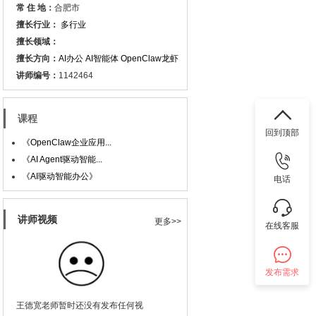
常 住 地：
合肥市
擅长行业：
多行业
擅长领域：
擅长方向：
AI办公
AI智能体
OpenClaw龙虾
讲师编号：
1142464
课程
回到顶部
《OpenClaw企业应用...
《AI Agent驱动智能...
《AI驱动智能办公》
电话
讲师视频
更多>>
在线客服
发布需求
王德宽老师暂时还没有发布任何视