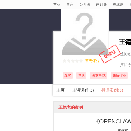
首页
专家
公开课
内训课
在线课
王
擅长领
暂无评分
擅长行
真实
包退
课堂考试
课后作业
主页
主讲课程(3)
授课案例(3)
王德宽的案例
《OPENC
王德宽 案