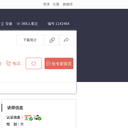
登录
注册
购物车
安徽
368人看过
编号 1142464
下载简介
电话
价
给专家留言
讲师信息
认证信息：
性 别：
男