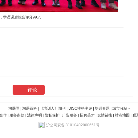
学员课后综合评分99.7。
评论
淘课网
|
淘课百科
|
《培训人》期刊
|
DISC性格测评
|
培训专题
|
城市分站
合作
|
服务条款
|
法律声明
|
隐私保护
|
广告服务
|
招聘英才
|
友情链接
|
站点地图
|
联
沪公网安备 31010402000651号