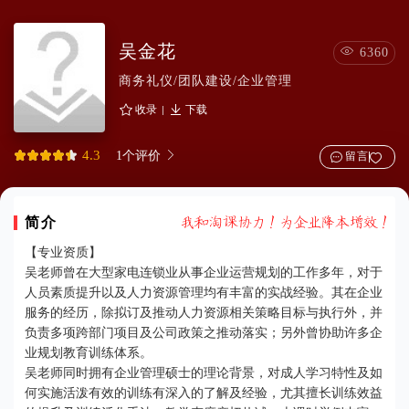
吴金花

6360
商务礼仪/团队建设/企业管理


收录
下载
4.3
1个评价

留言
简介















【专业资质】
吴老师曾在大型家电连锁业从事企业运营规划的工作多年，对于
人员素质提升以及人力资源管理均有丰富的实战经验。其在企业
服务的经历，除拟订及推动人力资源相关策略目标与执行外，并
负责多项跨部门项目及公司政策之推动落实；另外曾协助许多企
业规划教育训练体系。
吴老师同时拥有企业管理硕士的理论背景，对成人学习特性及如
何实施活泼有效的训练有深入的了解及经验，尤其擅长训练效益