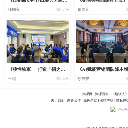
《技销服协同作战能力升级特训营》
《销售类精品课程开发》
怀国良
249
都国凡
2026-01
2026-01
《狼性铁军 — 打造「招之则来-来之能战-战之必胜」的营销铁军》
《AI赋能营销团队降本
王程
403
苏佳俊
淘课网
|
淘课百科
|
《培训人
关于我们
|
商务合作
|
服务条款
|
法律声明
|
隐私保
沪公网安