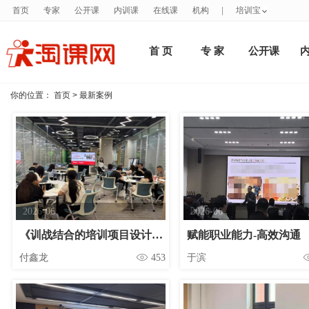
首页
专家
公开课
内训课
在线课
机构
|
培训宝
首 页
专 家
公开课
你的位置：
首页
>
最新案例
2026-06
2026-06
《训战结合的培训项目设计与管理》
赋能职业能力-高效沟通
付鑫龙
453
于滨