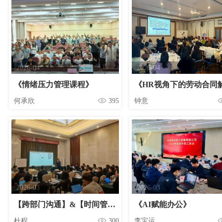
2026-04
2026-04
《情绪压力管理课程》
何承欣
395
钟意
2026-03
2026-03
【跨部门沟通】&【时间管理】
《AI赋能办公》
杜程
300
李宝运