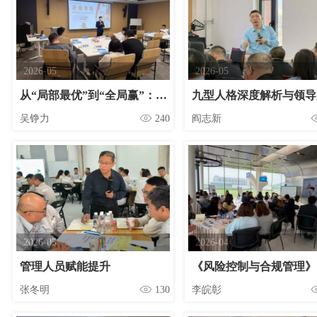
2026-05
2026-05
从“局部最优”到“全局赢”：长三角地区管理沙盘老师吴铮力用企业经营管理沙盘《决战市场》助力浙达能源跨部门协作
九型人格深度解析与领导
吴铮力
240
阎志新
2026-05
2026-04
管理人员赋能提升
《风险控制与合规管理》
张冬明
130
李皖彰