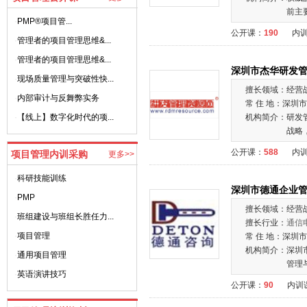
前主
·
PMP®项目管...
公开课：
190
内
·
管理者的项目管理思维&...
·
管理者的项目管理思维&...
深圳市杰华研发
·
现场质量管理与突破性快...
擅长领域：
经营
·
内部审计与反舞弊实务
常 住 地：
深圳市
·
【线上】数字化时代的项...
机构简介：
研发
战略
公开课：
588
内
项目管理内训采购
更多>>
·
科研技能训练
深圳市德通企业
·
PMP
擅长领域：
经营
·
班组建设与班组长胜任力...
擅长行业：
通信
·
项目管理
常 住 地：
深圳市
机构简介：
深圳
·
通用项目管理
管理
·
英语演讲技巧
公开课：
90
内训