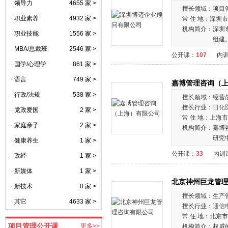
·
领导力
4655 家 >
擅长领域：
项目
·
职业素养
4932 家 >
常 住 地：
深圳市
机构简介：
深圳
·
职业技能
1556 家 >
组建
·
MBA/总裁班
2546 家 >
公开课：
107
内
·
国学/心理学
861 家 >
·
语言
749 家 >
嘉博管理咨询（
·
行政/法规
538 家 >
擅长领域：
经营
擅长行业：
日化
·
党政爱国
2 家 >
常 住 地：
上海市
·
家庭亲子
2 家 >
机构简介：
嘉博
研究
·
健康养生
1 家 >
公开课：
33
内训
·
政经
1 家 >
·
新媒体
1 家 >
北京神州巨龙管
·
新技术
0 家 >
擅长领域：
生产
·
其它
4633 家 >
擅长行业：
通信
常 住 地：
北京市
项目管理公开课
更多>>
机构简介：
权威