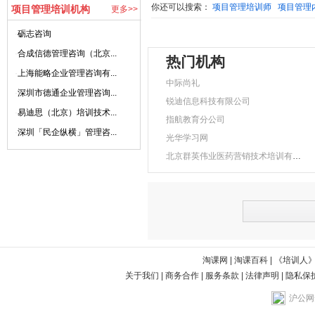
你还可以搜索：
项目管理培训师
项目管理
项目管理培训机构
更多>>
·
砺志咨询
·
合成信德管理咨询（北京...
热门机构
·
上海能略企业管理咨询有...
中际尚礼
·
深圳市德通企业管理咨询...
锐迪信息科技有限公司
·
易迪思（北京）培训技术...
指航教育分公司
·
深圳「民企纵横」管理咨...
光华学习网
北京群英伟业医药营销技术培训有限公司
淘课网
|
淘课百科
|
《培训人
关于我们
|
商务合作
|
服务条款
|
法律声明
|
隐私保
沪公网安