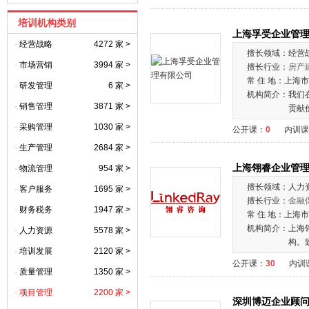
培训机构类别
上海孚受企业管
·
经营战略
4272 家 >
擅长领域：
经营
·
市场营销
3994 家 >
擅长行业：
房产
常 住 地：
上海市
·
研发管理
6 家 >
机构简介：
我们
·
销售管理
3871 家 >
贡献
·
采购管理
1030 家 >
公开课：
0
内训课
·
生产管理
2684 家 >
上海翎睿企业管
·
物流管理
954 家 >
擅长领域：
人力
·
客户服务
1695 家 >
擅长行业：
金融
·
财务税务
1947 家 >
常 住 地：
上海市
机构简介：
上海
·
人力资源
5578 家 >
构。
·
培训发展
2120 家 >
公开课：
30
内训
·
质量管理
1350 家 >
·
项目管理
2200 家 >
深圳博迈企业顾