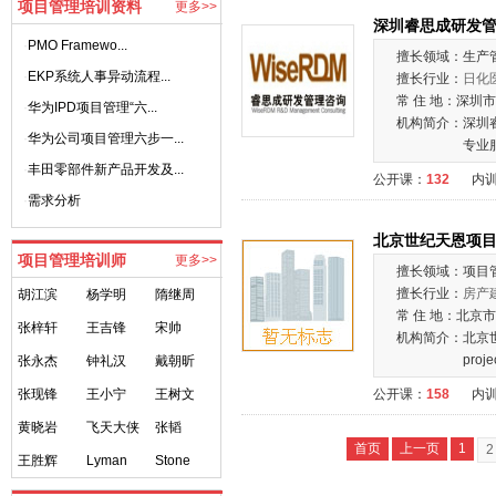
项目管理培训资料
更多>>
深圳睿思成研发
·
PMO Framewo...
擅长领域：
生产
·
EKP系统人事异动流程...
擅长行业：
日化
常 住 地：
深圳市
·
华为IPD项目管理“六...
机构简介：
深圳
·
华为公司项目管理六步一...
专业
·
丰田零部件新产品开发及...
公开课：
132
内
·
需求分析
北京世纪天恩项
项目管理培训师
更多>>
擅长领域：
项目
擅长行业：
房产
胡江滨
杨学明
隋继周
常 住 地：
北京市
张梓轩
王吉锋
宋帅
机构简介：
北京
pr
张永杰
钟礼汉
戴朝昕
张现锋
王小宁
王树文
公开课：
158
内
黄晓岩
飞天大侠
张韬
首页
上一页
1
2
王胜辉
Lyman
Stone