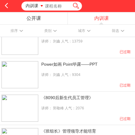
内训课
公开课
内训课
系统性管理能力训练——管理九剑
排序
类别
城市
筛选
讲师：
刘鑫
人气：13759
已过期
Power如画 Point毕露——PPT
讲师：
刘鑫
人气：9304
已过期
《8090后新生代员工管理》
讲师：
郭敬峰
人气：2076
已过期
《班组长》管理领导才能培育