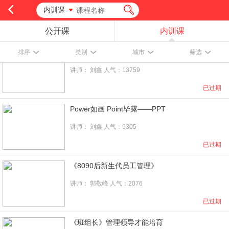
内训课
公开课
内训课
系统性管理能力训练——管理九剑
排序
类别
城市
筛选
讲师：
刘鑫
人气：13759
已过期
Power如画 Point毕露——PPT
讲师：
刘鑫
人气：9305
已过期
《8090后新生代员工管理》
讲师：
郭敬峰
人气：2076
已过期
《班组长》管理领导才能培育