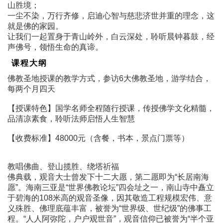
山胜境；
一尘不染，万行齐修，启迪心智与慈悲济世并重的理念，这
就是佛的家园。
让我们一起置身于青山岭外，白云深处，聆听晨钟暮鼓，经
声佛号，领悟生命的真谛。
课程大纲
佛教圣地授课的教学方式，参访6大佛教圣地，游学结合，
每两个月四天
【授课特色】国学名师全程随行授课，传授佛学文化精髓，
品清凉素食，聆听法师启悟人生智慧
【收费标准】48000元（含餐，书本，景点门票等）
教唱佛曲、登山揽胜、绕塔祈福
佛典载，观音大士曾发下十二大愿，第二愿即为“长居南海
愿”。海南三亚是“世界佛教论坛”四会址之一，南山寺中矗立
于碧海的108米高的观音圣像，因其敬造工程规模宏伟、意
义殊胜、佛理底蕴丰富，被誉为“世界级、世纪级”的佛事工
程。“人人阿弥陀，户户观世音”，观音信仰已被誉为“半个亚