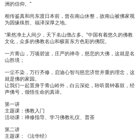
洲的信仰。”
相传鉴真和尚东渡日本前，曾在南山休整，故南山被佛家视
为因缘殊胜、福泽深厚之地。
“果然净土人间少，天下名山僧占多。”中国有着悠久的佛教
文化，众多的佛教名山和极富东方色彩的佛院。
一片青山，万顷碧波，庄严的禅寺，慈悲的大佛，这就是名
山胜境；
一尘不染，万行齐修，启迪心智与慈悲济世并重的理念，这
就是佛的家园。
让我们一起置身于青山岭外，白云深处，聆听晨钟暮鼓，经
声佛号，领悟生命的真谛。
第一讲
主题课：佛教入门
活动课：禅修指导、学习佛教礼仪、普茶
第二讲
主题课：《法华经》