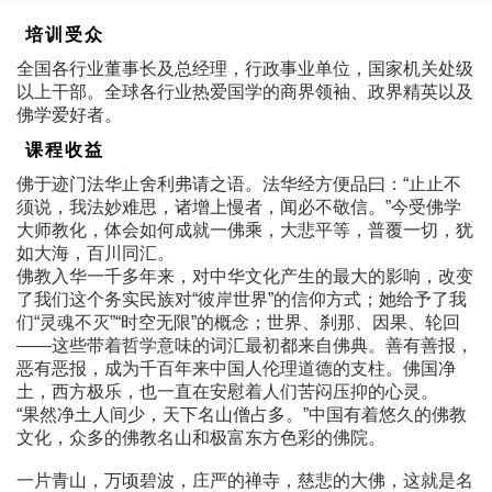
培训受众
全国各行业董事长及总经理，行政事业单位，国家机关处级
以上干部。全球各行业热爱国学的商界领袖、政界精英以及
佛学爱好者。
课程收益
佛于迹门法华止舍利弗请之语。法华经方便品曰：“止止不
须说，我法妙难思，诸增上慢者，闻必不敬信。”今受佛学
大师教化，体会如何成就一佛乘，大悲平等，普覆一切，犹
如大海，百川同汇。
佛教入华一千多年来，对中华文化产生的最大的影响，改变
了我们这个务实民族对“彼岸世界”的信仰方式；她给予了我
们“灵魂不灭”“时空无限”的概念；世界、刹那、因果、轮回
――这些带着哲学意味的词汇最初都来自佛典。善有善报，
恶有恶报，成为千百年来中国人伦理道德的支柱。佛国净
土，西方极乐，也一直在安慰着人们苦闷压抑的心灵。
“果然净土人间少，天下名山僧占多。”中国有着悠久的佛教
文化，众多的佛教名山和极富东方色彩的佛院。
一片青山，万顷碧波，庄严的禅寺，慈悲的大佛，这就是名