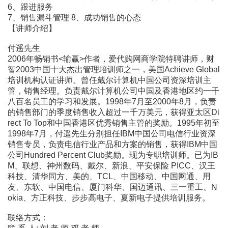
6、跟进服务
7、销售漏斗管理 8、成功销售的心态
【讲师介绍】
付遥先生
2006年畅销书<输赢>作者，爱代购网商学院特聘讲师，财
智2003中国十大杰出管理培训师之一，美国Achieve Global
培训机构认证讲师。曾任戴尔计算机中国公司资深培训主
管，销售经理。负责戴尔计算机公司中国及香港地区约一千
八百名员工的学习和发展。1998年7月至2000年8月，负责
的销售部门的季度销售收入超过一千万美元，获得亚太区Di
rect To Top和中国香港区优秀销售主管的奖励。1995年初至
1998年7月，付遥先生分别担任IBM中国公司电信行业资深
销售专员，负责电信行业产品和方案的销售，获得IBM中国
公司Hundred Percent Club奖励。现为专职培训师。已为IB
M、联想、神州数码、戴尔、新浪、平安保险 PICC、汉王
科技、清华同方、美的、TCL、中国移动、中国网通、用
友、东软、中国电信、厦门科华、国迈通讯、三一重工、N
okia、方正科技、步步高电子、夏新电子提供培训服务。
联络方式：