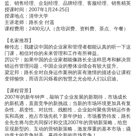
监、销售经理、企划经理、品牌经理、客服经理、销售精英
授课时间：2007年1月24-25日
授课地点：清华大学
主讲老师：路长全 付遥
课程费用：2400元/人（含培训费、资料费、茶点、午餐）
【名家推荐】
柳传志：我建议中国的企业家和管理者都能认真的听一下这
门课，相信对你的未来管理和工作有所裨益。
厉以宁：如果中国的企业家都能像路长全这样思考和解决营
销运作管理问题，中国企业的整体业绩会有较大提升。
梁定邦：路长全对自身运作案例的富有激情的描述会让课程
变得愉快，而语言闪烁着的智慧之光会给人们以启迪。
【课程背景】
2007年的新年钟声，敲响了企业发展的新期待，市场成长
的新机遇，直面竞争的新挑战；当新的市场环境更加具有复
杂性、易变性、对抗性、残酷性，企业如何聚焦营销运作务
实和高效，抢占市场先机？新年伊始，市场蓄势待发，路长
全先生将与您共同探讨和交流2007年的营销新策略，给您
呈现新型的、互动的营销新策略，激发厚重的基本市场；撬
动庞大的竞争对手，赢得全新的市场竞争！