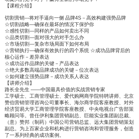
【课程介绍】
切割营销---将对手逼向一侧 品牌4S－高效构建强势品牌
☆切割战略―确保在最坏的情况下保护你
☆感性切割―同样的产品如何卖出不同
☆品类切割―面对强大的对手怎么办
☆市场切割―复杂市场局面下如何布局
☆营销执行―确保有效执行的四个系统 ☆成功品牌背后的
核心运作－差异表达
☆成功运作品牌的关键－产品表达
☆绝大多数高端品牌成功的关键－位次表达
☆如何建立强势品牌－成功关系人表达
【讲师介绍】
路长全先生 ――中国最具价值的实战营销专家
工学硕士、工商管理硕士、爱代购网商学院特聘讲师、北京
赞伯营销管理咨询公司董事长、海尔商学院客座教授、对外
经济贸易大学工商管理学院客座教授、中央电视台广告部策
略顾问等。曾任伊利集团营销副总、巨能实业集团副总裁、
（意）赞邦（制药）中国公司营销总监、远大集团营销策划
副总。为上百家企业和机构进行营销咨询和管理服务，创造
了一系列经典的成功案例。