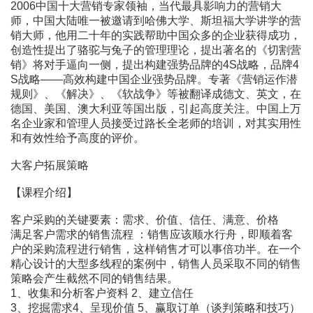
2006中国十大营销专家领袖，当代最具影响力的营销大
师，中国大陆唯一被邀请到哈佛大学、斯坦福大学讲学的营
销大师，他用二十年的实践帮助中国众多的企业获得成功，
创造性提出了骆驼与兔子的管理理论，提出著名的《切割营
销》将对手逼向一侧，提出构建强势品牌的4S战略，品牌4
S战略――高效构建中国企业强势品牌。专著《营销运作潜
规则》、《解决》、《软战争》等被翻译成德文、英文，在
德国、美国、澳大利亚等国出版，引起高度关注。中国上万
名企业家和管理人员接受过路长全老师的培训，对其实用性
和有效性给予高度的评价。
大客户拓展策略
【课程介绍】
客户采购的关键要素：需求、价值、信任、满意、价格
满足客户需求的销售流程 ：销售应该顺水行舟，即顺着客
户的采购流程进行销售，这样销售才可以事倍功半。在一个
精心设计的大型多线程的案例中，销售人员采取不同的销售
策略会产生截然不同的销售结果。
1、收集和分析客户资料 2、建立信任
3、挖掘需求4、呈现价值 5、赢取订单（谈判策略和技巧）