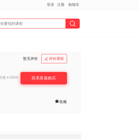
登录
注册
购物车
暂无评价
评价课程

价格
￥4500
联系客服购买

收藏