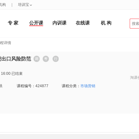
机构
|
培训宝
专 家
公开课
内训课
在线课
机 构
课程详情
控与进出口风险防范
 16:00
已结束
淘课
洪
课程编号：
424877
课程分类：
市场营销