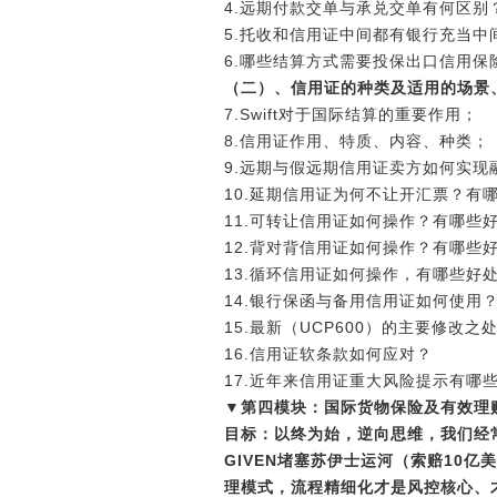
4.远期付款交单与承兑交单有何区别
5.托收和信用证中间都有银行充当中
6.哪些结算方式需要投保出口信用保
（二）、信用证的种类及适用的场景
7.Swift对于国际结算的重要作用；
8.信用证作用、特质、内容、种类；
9.远期与假远期信用证卖方如何实现
10.延期信用证为何不让开汇票？有
11.可转让信用证如何操作？有哪些
12.背对背信用证如何操作？有哪些
13.循环信用证如何操作，有哪些好
14.银行保函与备用信用证如何使用
15.最新（UCP600）的主要修改之
16.信用证软条款如何应对？
17.近年来信用证重大风险提示有哪
▼第四模块：国际货物保险及有效理
目标：以终为始，逆向思维，我们经
GIVEN堵塞苏伊士运河（索赔10
理模式，流程精细化才是风控核心、