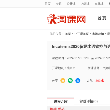
首页
专家
公开课
内训课
在线课
首 页
你的位置：
首页
>
公开课首页
>
市场营销
> 
Incoterms2020贸易术语管
课程时间：
2024/11/21 09:00 至 2024/11/22
开课地点：
北京市
授课讲师：
刘希

分享
人气：
363
评价详情(0)
课程介绍
培训受众: