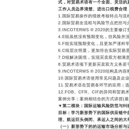
式，对贸易术语有一个全面、灵活的
工作人员边界清楚、进出口税费合理
1.国际贸易操作的绩效考核特点与流
2.国际贸易全流程与风险节点把控与
3.INCOTERMS ® 2020的主要修
4.E组虽然没有预期变化，但风险并
5.F组实现预期变化，且更加严谨科
6.C组层次明显，更加符合实际贸易
7.D组解决困境，实现买卖双方都满
8.贸易术语项下更新买卖双方义务
9.INCOTERMS ® 2020结构及
10.国际贸易术语使用常见问题及企
11.贸易术语在贸易各环节的应用；
12.FOB、CFR、CIF的异同和贸
案例分享：案例相结合的方式讲授
(
▼第二模块：国际运输风险防范与纠
目标：学习新形势下的国际供应链中
理、航运巨头倒闭、承运人之间的大
（一）新形势下的的运输市场分析与