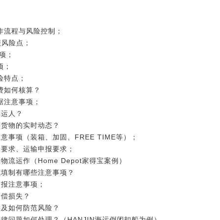
作流程与风险控制；
报风险点；
事项；
项；
运保函风险特点；
费如何核算？
据注意事项；
承运人？
口货物的实时动态？
意事项（装箱、加固、FREE TIME等）；
装要求、运输申报要求；
高效物流运作（Home Depot家得宝案例）
范填制有哪些注意事项？
申报注意事项；
赔偿损失？
理及如何防范风险？
律问题如何处理？（HANJIN海运倒闭扣船为例）