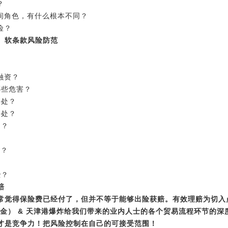
？
间角色，有什么根本不同？
险？
、软条款风险防范
融资？
哪些危害？
好处？
好处？
处？
？
处？
些？
赔
常觉得保险费已经付了，但并不等于能够出险获赔。有效理赔为切入
亿美金） & 天津港爆炸给我们带来的业内人士的各个贸易流程环节的
才是竞争力！把风险控制在自己的可接受范围！