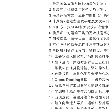
1.最新国际局势对国际物流的影响；
2.集装箱运价指数与运价走势展望；
3.海洋运输方式（班轮与散货船）操
4.滞期费&速遣费注意事项及海关申
5.向船东申报VGM相关要求及注意
6.信用证中对运输工具的要求注意事
7.倒签提单、预借提单、海
8.空运与快递操作流程注意事项及运
9.中欧班列操作流程与运输特点、单
10.主要承运人情况简介与如何选择
11.如何查询、并随时跟踪自己进出
12.集装箱普通货物运输、装箱操作注
13.危险货物、危险化学品分类与包
14.Cross Docking越库——低价
15.新舱单对进出口商的影响以及规
16.非洲电子跟踪单与其他国家反恐
17.出现运费、运输延迟等纠纷如何
18.如何向承运人索赔、运输纠纷处
19.承运人倒闭、扣船产生的一系列法