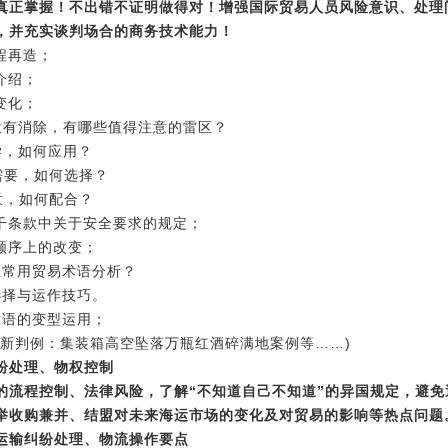
真正掌握！不出错不证明做得对！增强国际贸易人员风险意识、处理
，并充实谈判场合的商务技术能力！
程再造；
介绍；
订变化；
没有消除，有哪些值得注意的雷区？
学，如何应用？
需要，如何选择？
意，如何配合？
若干条款中关于安全要求的规定；
内容顺序上的改变；
业常用贸易术语分析？
选择与运作技巧。
易术语的变型运用；
最新判例：集装箱高空坠落万瓶红酒碎满地案例等……)
纷处理、物权控制
的流程控制、法律风险，了解
“不知道自己不知道”的异国规定，避
举收购兼并、结盟对未来海运市场的变化及对贸易的影响等热点问题
运输纠纷处理、物流操作要点