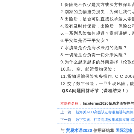
1.保险绝不仅仅是卖方或买方投保即
2.别家的货物遭受损失，为何让我们
3.出险后，是否可以直接找承运人索
4.没有及时付保费，出险后，保险公
5.一系列风险如何规避？案例讲解，
6.平安险是否平平安安？
7.水渍险是否是海水浸泡的危险？
8.一切险是否负责一切外来风险？
9.为什么越来越多的外商选择《伦敦
10.陆、空、邮运货物保险；
11.货物运输保险实务操作, CIC 200
12.交了数年保险，一旦出
Q&A问题回答环节（课程结束！）
本课程名称：
Incoterms2020贸易术语管
上一篇：
新海关AEO高级认证标准精讲与案例
下一篇：
数字实践、打造高绩效集成供应链IS
与
贸易术语2020
信用证结算
国际运输