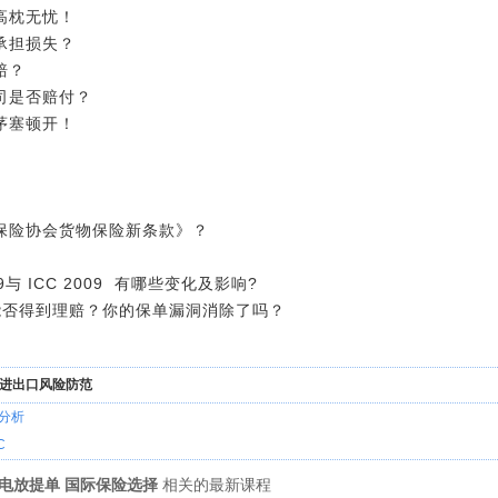
高枕无忧！
承担损失？
赔？
司是否赔付？
茅塞顿开！
保险协会货物保险新条款》？
9与 ICC 2009 有哪些变化及影响?
现风险，能否得到理赔？你的保单漏洞消除了吗？
控与进出口风险防范
分析
C
电放提单
国际保险选择
相关的最新课程