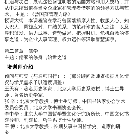
机遇与功过，展现这位盛世明君的治国方略和用人技巧，并
从中总结出值得当今企业家和管理者借鉴的的领导方法与艺
术。 主题：《曾国藩管理方略》
授课大纲：本课程旨在学习曾国藩揣摩人性、收服人心、知
人识人、周旋应对、广结关系、防范奸诈的谋人之法，以及
厚积薄发、借力成事、造势做局、把握时机、危机自救的谋
事之道，为企业人事管理、权力运作等汲取智慧源泉。
第二篇章：儒学
主题：儒家的修身与治世之道
培训师介绍
顾问与师资（与名师同行）：（部分顾问及师资根据具体情
况与学员需求予以适度调整）
王天有：著名历史学家，北京大学历史系教授，博士生导
师，著名历史学家。
张 辛：北京大学教授，博士生导师，中国书法家协会学术
委员会委员，北京大学书画协会会长。
李中华：北京大学中国哲学暨文化研究所所长、中国文化书
院导师、副院长、哲学系博士生导师。
王 博：北京大学教授，长期从事中国哲学史、道家的研
究。