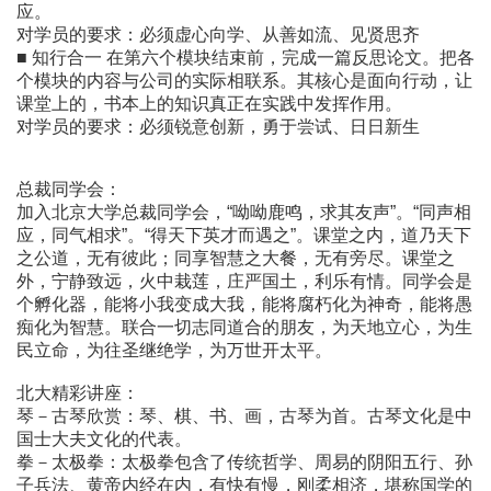
应。
对学员的要求：必须虚心向学、从善如流、见贤思齐
■ 知行合一 在第六个模块结束前，完成一篇反思论文。把各
个模块的内容与公司的实际相联系。其核心是面向行动，让
课堂上的，书本上的知识真正在实践中发挥作用。
对学员的要求：必须锐意创新，勇于尝试、日日新生
总裁同学会：
加入北京大学总裁同学会，“呦呦鹿鸣，求其友声”。“同声相
应，同气相求”。“得天下英才而遇之”。课堂之内，道乃天下
之公道，无有彼此；同享智慧之大餐，无有旁尽。课堂之
外，宁静致远，火中栽莲，庄严国土，利乐有情。同学会是
个孵化器，能将小我变成大我，能将腐朽化为神奇，能将愚
痴化为智慧。联合一切志同道合的朋友，为天地立心，为生
民立命，为往圣继绝学，为万世开太平。
北大精彩讲座：
琴－古琴欣赏：琴、棋、书、画，古琴为首。古琴文化是中
国士大夫文化的代表。
拳－太极拳：太极拳包含了传统哲学、周易的阴阳五行、孙
子兵法、黄帝内经在内，有快有慢，刚柔相济，堪称国学的