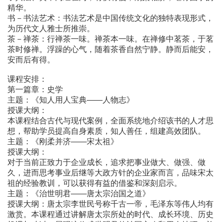
精华。
书－书法艺术：书法艺术是中国传统文化的独特表现形式，
为历代文人雅士所推崇。
茶－禅茶：行禅茶一味。禅茶本一味。在禅修中茗茶，于茗
茶时修禅。浮躁的心气，随着茶香自然宁静。静而后能安，
安而后有得。
课程安排：
第一篇章：史学
主题：《知人用人宝典――人物志》
授课大纲：
本课程结合古代与现代案例，全面系统地介绍该书的人才思
想，帮助学员提高自身素质，知人善任，组建高效团队。
主题：《刚柔并济――宋太祖》
授课大纲：
对于当前正致力于企业成长，追求把事业做大、做强、做
久，进而思考事业后继等大政方针的企业家而言，品味宋太
祖的经验教训，可以获得有益的借鉴和深刻启示。
主题：《治世明君――唐太宗治国之道》
授课大纲：唐太宗李世民号称千古一帝，毛泽东等伟人均有
激赏。本课程通过讲解唐太宗所处的时代、成长环境、历史