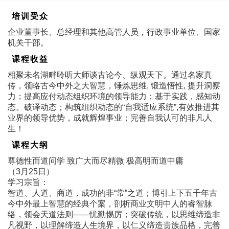
培训受众
企业董事长、总经理和其他高管人员，行政事业单位、国家
机关干部。
课程收益
相聚未名湖畔聆听大师谈古论今、纵观天下。通过名家真
传，领略古今中外之大智慧，锤炼思维, 锻造悟性, 提升洞察
力；提高应付动态组织环境的领导能力；基于实践，感知动
态。破译动态；构筑组织动态的“自我适应系统”,有效推进其
业界的领导优势，成就辉煌事业；完善自我认可的非凡人
生！
课程大纲
尊德性而道问学 致广大而尽精微 极高明而道中庸
（3月25日）
学习宗旨：
智道、人道、商道，成功的非“常”之道；博引上下五千年古
今中外最上智慧的经典个案，剖析商业文明中人的睿智脉
络，领会天道法则――忧勤惕厉；突破传统，以思维缔造非
凡视野，以理解缔造人生境界，以仁义缔造贵族品格，完善