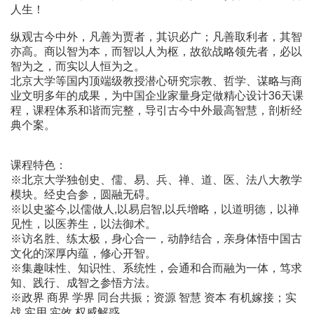
人生！
纵观古今中外，凡善为贾者，其识必广；凡善取利者，其智
亦高。商以智为本，而智以人为枢，故欲战略领先者，必以
智为之，而实以人恒为之。
北京大学等国内顶端级教授潜心研究宗教、哲学、谋略与商
业文明多年的成果，为中国企业家量身定做精心设计36天课
程，课程体系和谐而完整，导引古今中外最高智慧，剖析经
典个案。
课程特色：
※北京大学独创史、儒、易、兵、禅、道、医、法八大教学
模块。经史合参，圆融无碍。
※以史鉴今,以儒做人,以易启智,以兵增略，以道明德，以禅
见性，以医养生，以法御术。
※访名胜、练太极，身心合一，动静结合，亲身体悟中国古
文化的深厚内蕴，修心开智。
※集趣味性、知识性、系统性，会通和合而融为一体，笃求
知、践行、成智之参悟方法。
※政界 商界 学界 同台共振；资源 智慧 资本 有机嫁接；实
战 实用 实效 权威解惑。