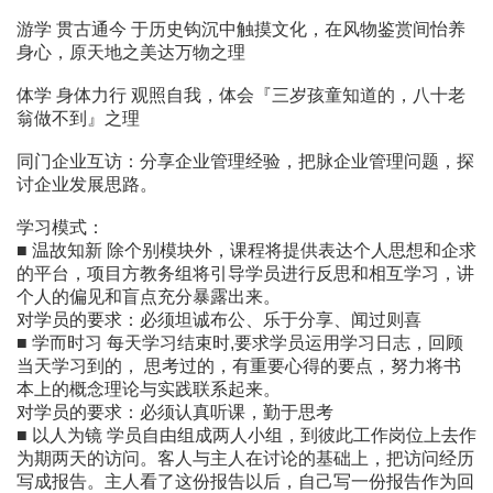
游学 贯古通今 于历史钩沉中触摸文化，在风物鉴赏间怡养
身心，原天地之美达万物之理
体学 身体力行 观照自我，体会『三岁孩童知道的，八十老
翁做不到』之理
同门企业互访：分享企业管理经验，把脉企业管理问题，探
讨企业发展思路。
学习模式：
■ 温故知新 除个别模块外，课程将提供表达个人思想和企求
的平台，项目方教务组将引导学员进行反思和相互学习，讲
个人的偏见和盲点充分暴露出来。
对学员的要求：必须坦诚布公、乐于分享、闻过则喜
■ 学而时习 每天学习结束时,要求学员运用学习日志，回顾
当天学习到的， 思考过的，有重要心得的要点，努力将书
本上的概念理论与实践联系起来。
对学员的要求：必须认真听课，勤于思考
■ 以人为镜 学员自由组成两人小组，到彼此工作岗位上去作
为期两天的访问。客人与主人在讨论的基础上，把访问经历
写成报告。主人看了这份报告以后，自己写一份报告作为回