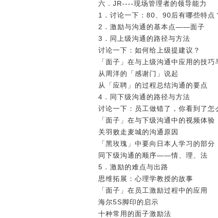
六．JR----现场管理者的领导能力
1．讨论一下：80、90后有哪些特点
2．激励与沟通的基本点――面子
3．同上级沟通的路径与方法
讨论一下：如何给上级提建议？
「面子」在与上级沟通中应用的技巧
从周洋的「感谢门」说起
从「应聘」的过程总结沟通的要点
4．同下级沟通的路径与方法
讨论一下：员工做错了，你看到了怎
「面子」在与下级沟通中的视频体验
关羽败走麦城的沟通原因
「黑玫瑰」中要向日本人学习的部分
同下级沟通的顺序――情、理、法
5．激励的难点与出路
思维拓展：心理学教授的故事
「面子」在员工激励过程中的应用
海尔5S脚印的启示
十种常用的面子激励法