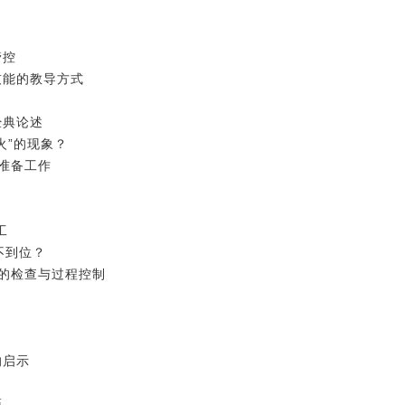
管控
技能的教导方式
经典论述
火”的现象？
准备工作
工
不到位？
场的检查与过程控制
的启示
力
距