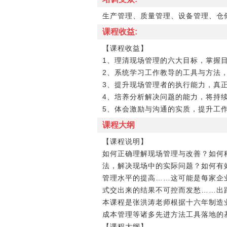
生产管理、质量管理、设备管理、仓
课程收益:
【课程收益】
1、理清现场管理的六大目标，掌握
2、系统学习工作教导的工具与方法
3、提升现场管理者的执行能力，真
4、培养分析解决问题的能力，将持
5、体会激励与沟通的实质，提升工
课程大纲
【课程说明】
如何正确理解现场管理与改善？如何
法，解决现场中的实际问题？如何有
管理水平的提高……这可能是每家企
式交出来的结果不可控而发愁……出
本课程是张洪涛老师根据十六年制造
成本管理等诸多先进方法工具落地的
【课程大纲】