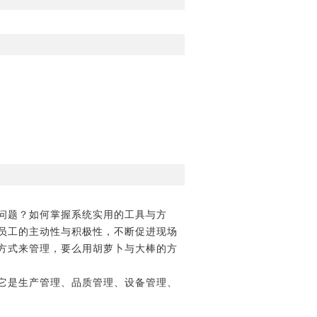
问题？如何掌握系统实用的工具与方
员工的主动性与积极性，不断促进现场
方式来管理，要么用胡萝卜与大棒的方
它是生产管理、品质管理、设备管理、