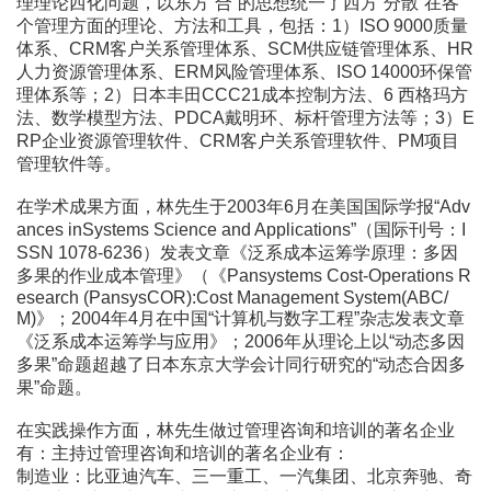
理理论西化问题，以东方“合”的思想统一了西方“分散”在各
个管理方面的理论、方法和工具，包括：1）ISO 9000质量
体系、CRM客户关系管理体系、SCM供应链管理体系、HR
人力资源管理体系、ERM风险管理体系、ISO 14000环保管
理体系等；2）日本丰田CCC21成本控制方法、6 西格玛方
法、数学模型方法、PDCA戴明环、标杆管理方法等；3）E
RP企业资源管理软件、CRM客户关系管理软件、PM项目
管理软件等。
在学术成果方面，林先生于2003年6月在美国国际学报“Adv
ances inSystems Science and Applications”（国际刊号：I
SSN 1078-6236）发表文章《泛系成本运筹学原理：多因
多果的作业成本管理》（《Pansystems Cost-Operations R
esearch (PansysCOR):Cost Management System(ABC/
M)》；2004年4月在中国“计算机与数字工程”杂志发表文章
《泛系成本运筹学与应用》；2006年从理论上以“动态多因
多果”命题超越了日本东京大学会计同行研究的“动态合因多
果”命题。
在实践操作方面，林先生做过管理咨询和培训的著名企业
有：主持过管理咨询和培训的著名企业有：
制造业：比亚迪汽车、三一重工、一汽集团、北京奔驰、奇