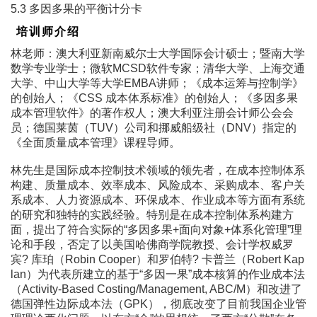
5.3 多因多果的平衡计分卡
培训师介绍
林老师：澳大利亚新南威尔士大学国际会计硕士；暨南大学
数学专业学士；微软MCSD软件专家；清华大学、上海交通
大学、中山大学等大学EMBA讲师；《成本运筹与控制学》
的创始人；《CSS 成本体系标准》的创始人；《多因多果
成本管理软件》的著作权人；澳大利亚注册会计师公会会
员；德国莱茵（TUV）公司和挪威船级社（DNV）指定的
《全面质量成本管理》课程导师。
林先生是国际成本控制技术领域的领先者，在成本控制体系
构建、质量成本、效率成本、风险成本、采购成本、客户关
系成本、人力资源成本、环保成本、作业成本等方面有系统
的研究和独特的实践经验。特别是在成本控制体系构建方
面，提出了符合实际的“多因多果+面向对象+体系化管理”理
论和手段，否定了以美国哈佛商学院教授、会计学权威罗
宾? 库珀（Robin Cooper）和罗伯特? 卡普兰（Robert Kap
lan）为代表所建立的基于“多因一果”成本核算的作业成本法
（Activity-Based Costing/Management, ABC/M）和改进了
德国弹性边际成本法（GPK），彻底改变了目前我国企业管