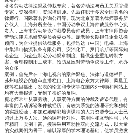
著名劳动法律法规及仲裁专家，著名劳动法与员工关系管理
专家，资深律师，资深培训师。先后任职于多家全国著名的
律师行、国际著名咨询公司等。现为北京某著名律师事务所
合伙人，上海分所主任，中国劳动争议上海仲裁服务中心负
责人，上海市劳动争议仲裁委员会仲裁员，上海市律师协会
劳动法律关系研究委员会委员等。庞老师长期担任企业法律
顾问，为企业提供法律服务，包括迅达（中国）电梯、上海
中集洋山物流装备有限公司、安治化工、罗门哈斯等国际知
名企业，为企业制定劳动规章制度、提供企业重组转制方
案、合理控制用工成本、预防及应对劳动争议等工作。承办
的众多
案例，曾先后在上海电视台的案件聚焦、法律与道德栏目、
苏州电视台的庭审直播栏目、上海电台东方大律师、凤凰卫
视等栏目播出，发表的论文和专访等在国内外刊物和网站上
均有大量报道，受到了很好的反响。
庞老师常年从事劳动、人事案件方面的仲裁及诉讼代理，有
丰富的劳动诉讼和仲裁经历，有较为系统的法理研究和独特
的实践经验，参加过她精彩培训课程的人力资源专业人士已
超过上万多人次。她的课程针对性、实用性和互动性强，内
容精辟，实例丰富。授课采用互动性双向交流方式，以大量
的实战案例为骨干，辅以深厚的学术理论基础，使学员激发