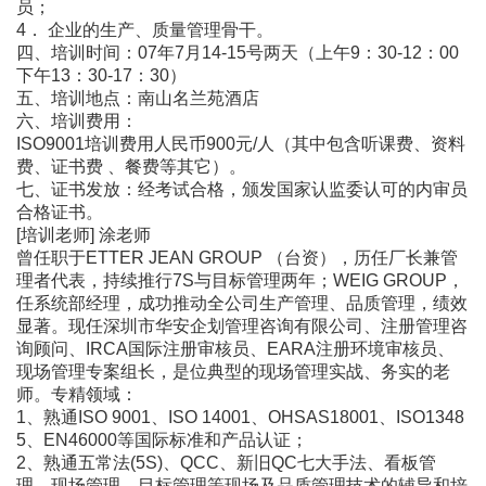
员；
4． 企业的生产、质量管理骨干。
四、培训时间：07年7月14-15号两天（上午9：30-12：00
下午13：30-17：30）
五、培训地点：南山名兰苑酒店
六、培训费用：
ISO9001培训费用人民币900元/人（其中包含听课费、资料
费、证书费 、餐费等其它）。
七、证书发放：经考试合格，颁发国家认监委认可的内审员
合格证书。
[培训老师] 涂老师
曾任职于ETTER JEAN GROUP （台资），历任厂长兼管
理者代表，持续推行7S与目标管理两年；WEIG GROUP，
任系统部经理，成功推动全公司生产管理、品质管理，绩效
显著。现任深圳市华安企划管理咨询有限公司、注册管理咨
询顾问、IRCA国际注册审核员、EARA注册环境审核员、
现场管理专案组长，是位典型的现场管理实战、务实的老
师。专精领域：
1、熟通ISO 9001、ISO 14001、OHSAS18001、ISO1348
5、EN46000等国际标准和产品认证；
2、熟通五常法(5S)、QCC、新旧QC七大手法、看板管
理、现场管理、目标管理等现场及品质管理技术的辅导和培