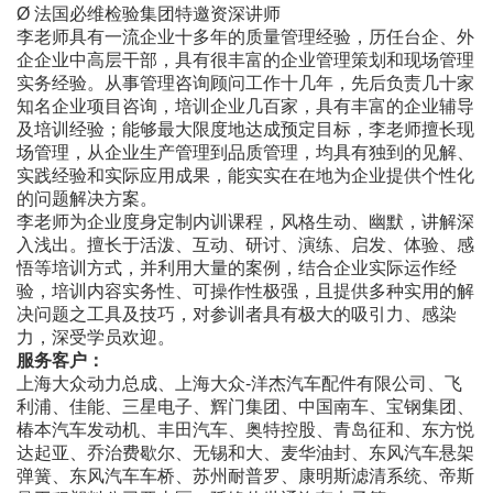
Ø
法国必维检验集团特邀资深讲师
李老师具有一流企业十多年的质量管理经验，历任台企、外
企企业中高层干部，具有很丰富的企业管理策划和现场管理
实务经验。从事管理咨询顾问工作十几年，先后负责几十家
知名企业项目咨询，培训企业几百家，具有丰富的企业辅导
及培训经验；能够最大限度地达成预定目标，李老师擅长现
场管理，从企业生产管理到品质管理，均具有独到的见解、
实践经验和实际应用成果，能实实在在地为企业提供个性化
的问题解决方案。
李老师为企业度身定制内训课程，风格生动、幽默，讲解深
入浅出。擅长于活泼、互动、研讨、演练、启发、体验、感
悟等培训方式，并利用大量的案例，结合企业实际运作经
验，培训内容实务性、可操作性极强，且提供多种实用的解
决问题之工具及技巧，对参训者具有极大的吸引力、感染
力，深受学员欢迎。
服务客户：
上海大众动力总成、上海大众
-洋杰汽车配件有限公司、飞
利浦、佳能、三星电子、辉门集团、中国南车、宝钢集团、
椿本汽车发动机、丰田汽车、奥特控股、青岛征和、东方悦
达起亚、乔治费歇尔、无锡和大、麦华油封、东风汽车悬架
弹簧、东风汽车车桥、苏州耐普罗、康明斯滤清系统、帝斯