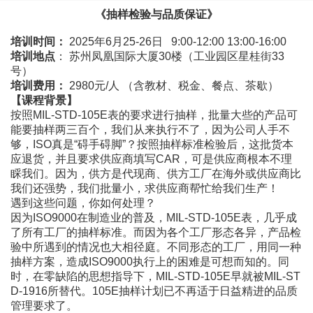
《抽样检验与品质保证》
培训时间：
2025年6月25-26日 9:00-12:00 13:00-16:00
培训地点
：
苏州凤凰国际大厦
30楼（工业园区星桂街33
号）
培训费用：
2980元/人
（含教材、税金、餐点、茶歇）
【
课程背景
】
按照
MIL-STD-105E表的要求进行抽样，批量大些的产品可
能要抽样两三百个，我们从来执行不了，因为公司人手不
够，ISO真是“碍手碍脚”？按照抽样标准检验后，这批货本
应退货，并且要求供应商填写CAR，可是供应商根本不理
睬我们。因为，供方是代现商、供方工厂在海外或供应商比
我们还强势，我们批量小，求供应商帮忙给我们生产！
遇到这些问题，你如何处理？
因为
ISO9000在制造业的普及，MIL-STD-105E表，几乎成
了所有工厂的抽样标准。而因为各个工厂形态各异，产品检
验中所遇到的情况也大相径庭。不同形态的工厂，用同一种
抽样方案，造成ISO9000执行上的困难是可想而知的。同
时，在零缺陷的思想指导下，MIL-STD-105E早就被MIL-ST
D-1916所替代。105E抽样计划已不再适于日益精进的品质
管理要求了。