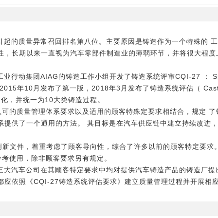
因引起的质量异常召回排名第八位。主要原因是铸造作为一个特殊的 
性，长期以来一直视为汽车零部件制造业的薄弱环节，并将很大程度
集团AIAG的铸造工作小组开发了铸造系统评审CQI-27 ： Special P
于2015年10月发布了第一版，2018年3月发布了铸造系统评估（ Casting
细化，并统一为10大类铸造过程。
IATF认可的质量管理体系要求以及适用的顾客特殊定要求相结合，规定
系提供了一个通用的方法。 其目标是在汽车供应链中建立持续改进
一版)是一份创新文件，着重考虑了顾客导向性，综合了许多以前的顾客特定要
9时参考使用，除非顾客要求另有规定。
用三大汽车公司在其顾客特定要求中均对提供汽车铸造产品的铸造厂提
应依照《CQI-27铸造系统评估要求》建立质量管理过程并开展相