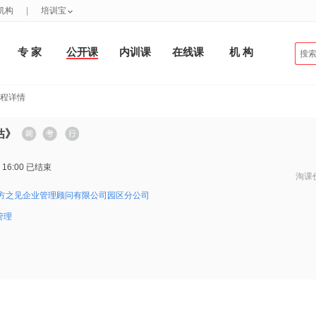
机构
|
培训宝
专 家
公开课
内训课
在线课
机 构
课程详情
估》
 16:00
已结束
淘课
方之见企业管理顾问有限公司园区分公司
管理