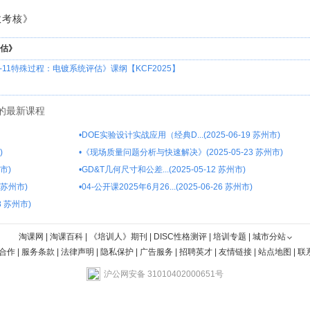
效考核》
评估》
CQI-11特殊过程：电镀系统评估》课纲【KCF2025】
的最新课程
•
DOE实验设计实战应用（经典D...(2025-06-19 苏州市)
)
•
《现场质量问题分析与快速解决》(2025-05-23 苏州市)
州市)
•
GD&T几何尺寸和公差...(2025-05-12 苏州市)
7 苏州市)
•
04-公开课2025年6月26...(2025-06-26 苏州市)
8 苏州市)
淘课网
|
淘课百科
|
《培训人》期刊
|
DISC性格测评
|
培训专题
|
城市分站
合作
|
服务条款
|
法律声明
|
隐私保护
|
广告服务
|
招聘英才
|
友情链接
|
站点地图
|
联
沪公网安备 31010402000651号