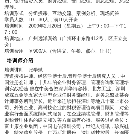
员、银行信贷人员、财务经理、部门经理、副总经理、总经
理等。
培训形式：分组授课、互动交流、案例分析、现场问答
学员人数：10―30人，满10人开班
培训时间：2009年2月20日（星期五） 上午9：00―下午1
7：00
培训地点：广州远洋宾馆（广州环市东路412号，区庄立交
旁）
培训费用：￥900/人（含讲义、午餐、点心、证书）
培训师介绍
培训讲师：张学斌
理道授权讲师。经济学博士后,管理学博士后研究人员，中
国注册会计师；十几年的企业财务管理、管理咨询和管理培
训实战经验,曾在中美合资深圳华特容器、北方工业、深圳
成霖五金等五家大中型企业任财务部经理、财务总监及某会
计师事务所副所长。近年来连续担任深圳等地几十家上市公
司、外资企业、高科技企业的财税管理咨询项目顾问，对企
业实行全面系统顾问式服务，在企业纳税管理、财务管理等
财税管理体系的建立和改善方面颇有心得。服务过的单位：
富士康企业集团，中国电信深圳公司，世纪人通讯，珍兴鞋
业，特发信息股份，广西斯壮股份，深圳科技控股，长澳医