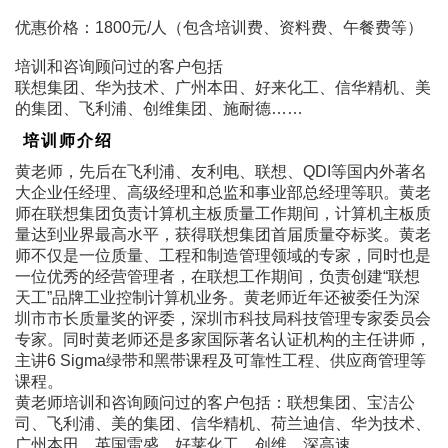
优惠价格：1800元/人（包含培训费、资料费、午餐费等）
培训和咨询顾问过的客户包括
联想集团、华为技术、广州本田、好来化工、信华精机、美
的集团、飞利浦、创维集团、施耐德……
培训师介绍
黄老师，先后在飞利浦、友利电、联想、QDI等国内外著名
大企业任经理、高级经理和总监和事业部总经理等职。黄老
师在联想集团负责计算机主板质量工作期间，计算机主板质
量达到业界最高水平，获得联想集团首届质量夺标奖。黄老
师不仅是一位质量、工程和制造管理领域的专家，同时也是
一位优秀的经营管理者，在联想工作期间，负责创建“联想
天工”品牌工业控制计算机业务。黄老师近年还被委任为深
圳市市长质量奖的评委，深圳市科技局科技管理专家委员会
专家。同时黄老师还是多家国际著名认证机构的主任讲师，
主讲6 Sigma绿带和黑带课程及可靠性工程、供应商管理等
课程。
黄老师培训和咨询顾问过的客户包括：联想集团、宝洁公
司、飞利浦、美的集团、信华精机、荷兰迪信、华为技术、
广州本田、英国雷盛、好莱化工、创维、深高速……