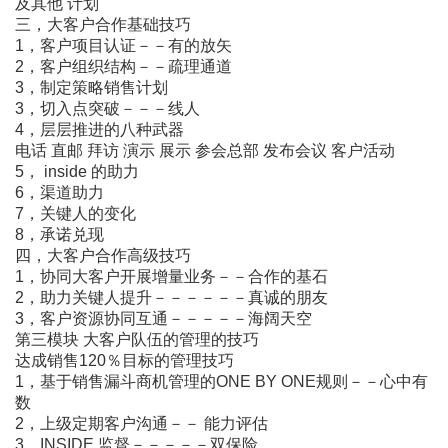
及其他 计划
三，大客户合作基础技巧
1，客户项目认证－－有的放矢
2，客户组织结构－－疏理通道
3，制定策略销售计划
3，切入点突破－－－线人
4，层层推进的八种武器
电话 直邮 拜访 演示 展示 参会总部 发布会议 客户活动
5， inside 的助力
6，渠道助力
7，关键人的变化
8，承诺兑现
四，大客户合作高级技巧
1，协同大客户开展增量业务－－合作的基石
2，助力关键人提升－－－－－－真诚的朋友
3，客户资源协同互通－－－－－海阔天空
第三模块 大客户队伍的管理的技巧
达成销售120％目标的管理技巧
1，基于销售漏斗商机管理的ONE BY ONE规则－－心中有
数
2，上级定期客户沟通－－ 能力评估
3，INSIDE 监督－－－－－双保险