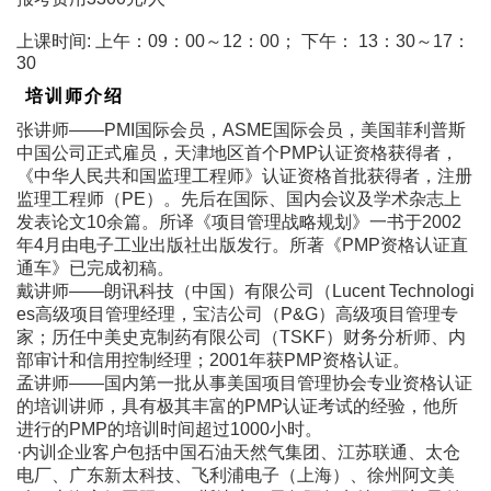
上课时间: 上午：09：00～12：00； 下午： 13：30～17：
30
培训师介绍
张讲师――PMI国际会员，ASME国际会员，美国菲利普斯
中国公司正式雇员，天津地区首个PMP认证资格获得者，
《中华人民共和国监理工程师》认证资格首批获得者，注册
监理工程师（PE）。先后在国际、国内会议及学术杂志上
发表论文10余篇。所译《项目管理战略规划》一书于2002
年4月由电子工业出版社出版发行。所著《PMP资格认证直
通车》已完成初稿。
戴讲师――朗讯科技（中国）有限公司（Lucent Technologi
es高级项目管理经理，宝洁公司（P&G）高级项目管理专
家；历任中美史克制药有限公司（TSKF）财务分析师、内
部审计和信用控制经理；2001年获PMP资格认证。
孟讲师――国内第一批从事美国项目管理协会专业资格认证
的培训讲师，具有极其丰富的PMP认证考试的经验，他所
进行的PMP的培训时间超过1000小时。
·内训企业客户包括中国石油天然气集团、江苏联通、太仓
电厂、广东新太科技、飞利浦电子（上海）、徐州阿文美