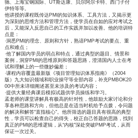
驰、上海宝钢国际、UT斯达康、贝尔阿尔卡特、西门子付
伊特等等。
他讲授的课程既传达PMI的知识体系、工具方法，又揭示更
为深刻的思维方法和管理方法，使学员在自如的应对考试之
后，又能深入反思自己的工作实践并加以改善。他的培训特
点是：
·洞悉PMI的理念、原则和方针，熟谙PMP考试的要点、重
点和难点；
·他了解国内学员的弱点和特点，通过典型的题目、情景和
案例，洞穿PMI的思维原则和答题思路，澄清国内人士在考
试和理解上的一些微妙偏差；
·课程内容覆盖最新版《项目管理知识体系指南》（2004
版）九大知识领域和职业操守等全部内容，补充PMBOK20
00中所未详细阐述甚至未涉及的考试内容；
·提供大量经典课后模拟试题供学员操练和学习。
孟老师的课堂讲解具有极高的针对性，他鼓励大家讨论和分
享各种思路和方向，但他总是在适当时机给予点拨，令问题
的解决和解答“直指核心”。他所筛选的题目具有很高的典型
性，学员可以检查自己的得失，校正自己答题的思路，找到
真正的PMI的思维逻辑，从“内核”深处突破PMP考试，从而
保证一次过关。