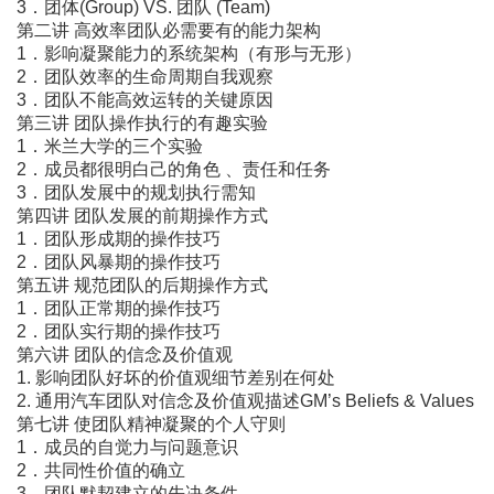
3．团体(Group) VS. 团队 (Team)
第二讲 高效率团队必需要有的能力架构
1．影响凝聚能力的系统架构（有形与无形）
2．团队效率的生命周期自我观察
3．团队不能高效运转的关键原因
第三讲 团队操作执行的有趣实验
1．米兰大学的三个实验
2．成员都很明白己的角色 、责任和任务
3．团队发展中的规划执行需知
第四讲 团队发展的前期操作方式
1．团队形成期的操作技巧
2．团队风暴期的操作技巧
第五讲 规范团队的后期操作方式
1．团队正常期的操作技巧
2．团队实行期的操作技巧
第六讲 团队的信念及价值观
1. 影响团队好坏的价值观细节差别在何处
2. 通用汽车团队对信念及价值观描述GM’s Beliefs & Values
第七讲 使团队精神凝聚的个人守则
1．成员的自觉力与问题意识
2．共同性价值的确立
3．团队默契建立的先决条件