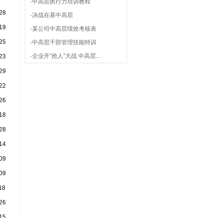
·
中高层执行力培训教程
28
·
决战在基中高层
19
·
某公司中高层绩效考核表
25
·
中高层干部管理技能特训
·
企业开“抢人”大战 中高层...
23
29
22
26
18
28
14
09
09
18
26
15