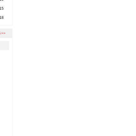
15
18
>>