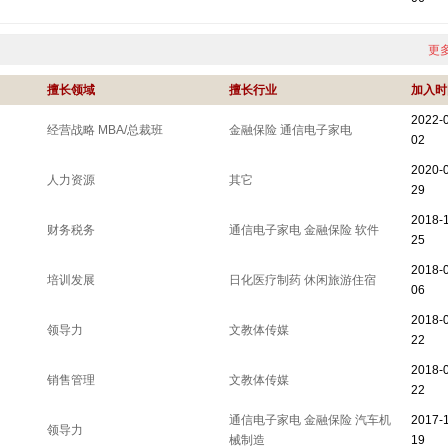
更多
擅长领域
擅长行业
加入时
2022-
经营战略
MBA/总裁班
金融保险
通信电子家电
02
2020-
人力资源
其它
29
2018-
财务税务
通信电子家电
金融保险
软件
25
2018-
培训发展
日化医疗制药
休闲旅游住宿
06
2018-
领导力
文教体传媒
22
2018-
销售管理
文教体传媒
22
通信电子家电
金融保险
汽车机
2017-1
领导力
械制造
19