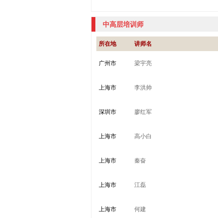
中高层培训师
所在地
讲师名
广州市
梁宇亮
上海市
李洪帅
深圳市
廖红军
上海市
高小白
上海市
秦奋
上海市
江磊
上海市
何建