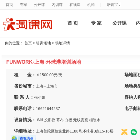
首页
专家
公开课
内训课
在线课
机构
|
培训宝
首 页
专 家
公开课
你的位置：
首页
>
培训场地
> 场地详情
FUNWORK·上海·环球港培训场地
租 金：
场地面
￥1500.00元/天
省份城市：
场地类
上海 - 上海市
联 系 人：
容纳人
张小姐
联系电话：
电子邮
16621644237
设备情况：
Wifi 投影仪 幕布 白板 无线麦克 桶装水
详细地址：
上海普陀区凯旋北路1188号环球港B座15-16层