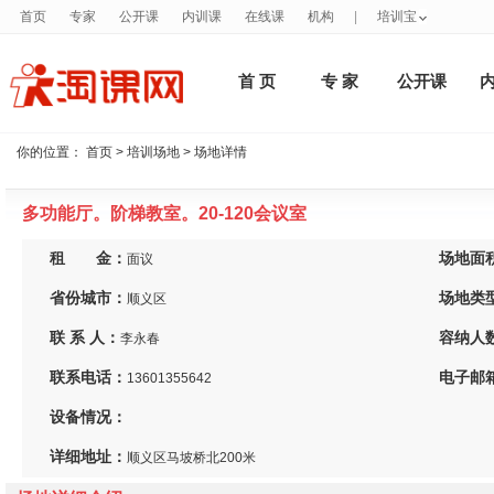
首页
专家
公开课
内训课
在线课
机构
|
培训宝
首 页
专 家
公开课
你的位置：
首页
>
培训场地
> 场地详情
多功能厅。阶梯教室。20-120会议室
租 金：
场地面
面议
省份城市：
场地类
顺义区
联 系 人：
容纳人
李永春
联系电话：
电子邮
13601355642
设备情况：
详细地址：
顺义区马坡桥北200米