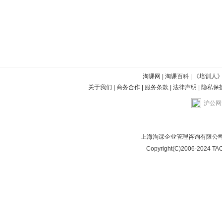
淘课网
|
淘课百科
|
《培训人
关于我们
|
商务合作
|
服务条款
|
法律声明
|
隐私保
沪公网安
上海淘课企业管理咨询有限公司
Copyright(C)2006-2024 TAO