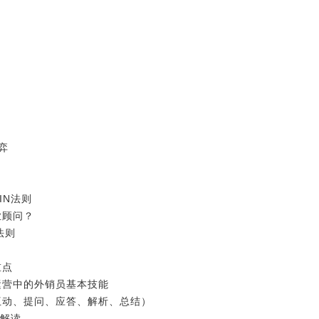
弈
IN法则
业顾问？
法则
重点
运营中的外销员基本技能
互动、提问、应答、解析、总结）
则解读