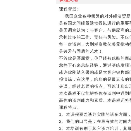
课程背景:
我国企业各种频繁的对外经济贸易活
是各国之间经贸活动得以进行的重要
美国调查认为：与客户、与供应商的
承担过多的工作、责任与风险。不仅
每一次谈判，大到耗资数亿美元搅动
是铸矛与固盾的艺术！
不管你是否愿意，你已经被残酷的商
您静下心来总结经验，通过演练发现
或许你刚踏入采购或是大客户销售部
拟演练，在这里，给您的是最真实的
失误，经过老师的指点，可以让您出
本次课程不仅能解答你在谈判中遇到
高你的谈判能力和素质。本课程还将
课程特点:
1、本课程覆盖谈判实践的诸多方面
2、我们的口号是：在最有效的时间
3、本培训有别于其它谈判培训，其