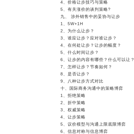
4、价格让步技巧与策略
5、有关涨价的谈判策略?
九、 涉外销售中的妥协与让步
1、5W+1H
2、为什么让步？
3、谁应让步？应对谁让步？
4、在何处让步？让步的幅度？
5、什么时间让步？
6、让步的内容有哪些？什么可以让
7、怎样让步？节奏如何？
8、是否让步？
9、八种让步方式对比
十、国际商务沟通中的策略博弈
1、拒绝策略
2、折中策略
3、权威策略
4、让步策略
5、议价模型与沟通上限底限博弈
6、信息对称与信息博弈