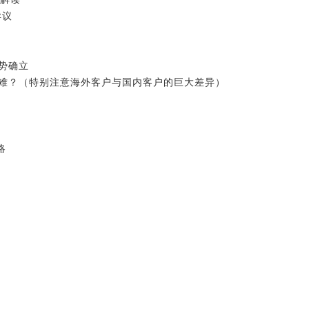
异议
势确立
两难？（特别注意海外客户与国内客户的巨大差异）
略