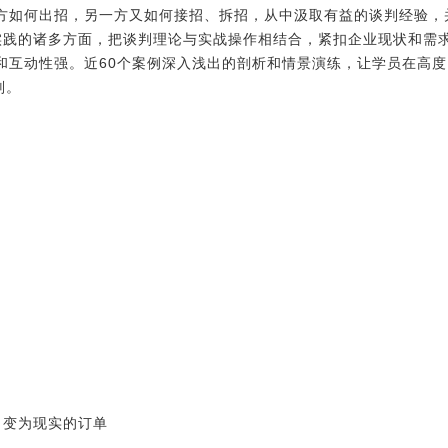
方如何出招，另一方又如何接招、拆招，从中汲取有益的谈判经验，
实践的诸多方面，把谈判理论与实战操作相结合，紧扣企业现状和需
和互动性强。近60个案例深入浅出的剖析和情景演练，让学员在高
判。
向变为现实的订单