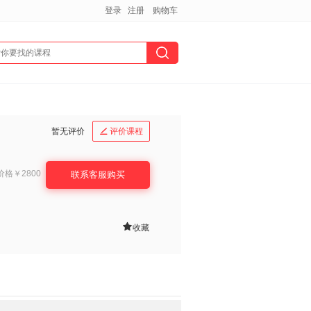
登录
注册
购物车
暂无评价
评价课程

价格
￥2800
联系客服购买

收藏