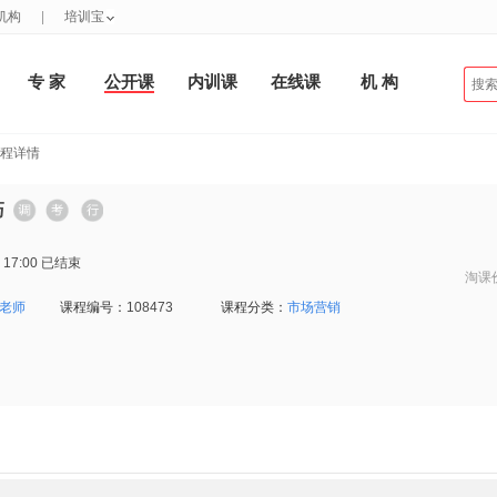
机构
|
培训宝
专 家
公开课
内训课
在线课
机 构
课程详情
巧
 17:00
已结束
淘课
 老师
课程编号：
108473
课程分类：
市场营销