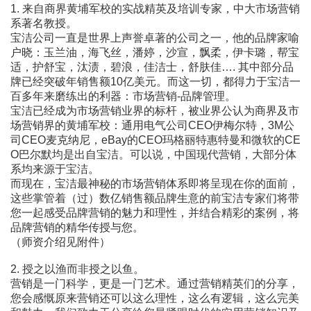
1. 来自商界黄埔军校的实战精英及培训专家，中大市场营销
系著名教授。
宝洁公司一直是世界上声誉卓著的公司之一，他的品牌家喻
户晓：玉兰油，海飞丝，潘婷，沙宣，飘柔，伊卡璐，帮宝
适，护舒宝，汰渍，碧浪，佳洁士，舒肤佳…. 其中部分品
牌已经突破年销售额10亿美元。而这一切，都得力于宝洁一
百多年来磨练出的利器：市场营销-品牌管理。
宝洁已经成为市场营销业界的标杆，被业界公认为商界及市
场营销界的黄埔军校：通用电气公司CEO伊梅尔特，3M公
司CEO麦克纳尼，eBay的CEO玛格丽特惠特曼和微软的CE
O巴尔默均是出自宝洁。可以说，中国现代营销，大部分体
系均来源于宝洁。
而现在，宝洁最神秘的市场营销体系即将呈现在你的面前，
这些掌管着（过）数亿销售额品牌生意的前宝洁专家们将带
您一起感受品牌营销的魅力和理性，并结合精彩的案例，将
品牌营销的精华传授与您。
（师资介绍见附件）
2. 授之以渔而非授之以鱼。
营销是一门科学，更是一门艺术。通过营销精英们的分享，
您会感慨原来营销还可以这么理性，这么有逻辑，这么完美