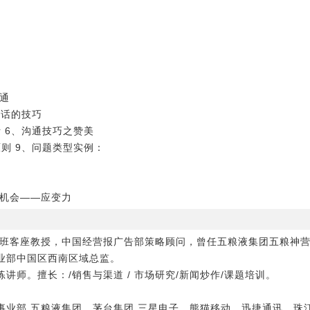
沟通
说话的技巧
 6、沟通技巧之赞美
原则 9、问题类型实例：
求机会――应变力
裁班客座教授，中国经营报广告部策略顾问，曾任五粮液集团五粮神
业部中国区西南区域总监。
讲师。擅长：/销售与渠道 / 市场研究/新闻炒作/课题培训。
事业部.五粮液集团，茅台集团,三星电子、熊猫移动、迅捷通讯、珠