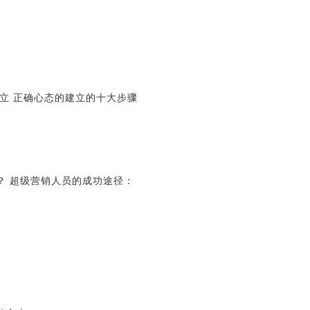
立 正确心态的建立的十大步骤
力
？ 超级营销人员的成功途径：
质