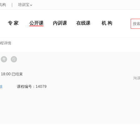
机构
|
培训宝
专 家
公开课
内训课
在线课
机 构
课程详情
 18:00
已结束
淘
姐
课程编号：
14079