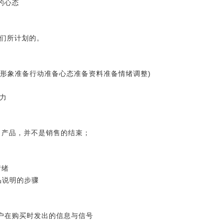
的心态
我们所计划的。
备形象准备行动准备心态准备资料准备情绪调整)
力
了产品，并不是销售的结束；
情绪
品说明的步骤
户在购买时发出的信息与信号