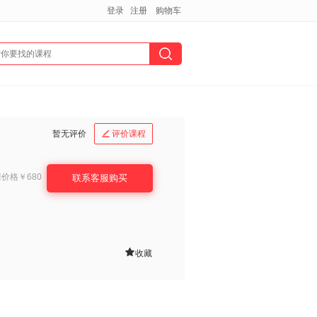
登录
注册
购物车
暂无评价
评价课程

课价格
￥680
联系客服购买

收藏