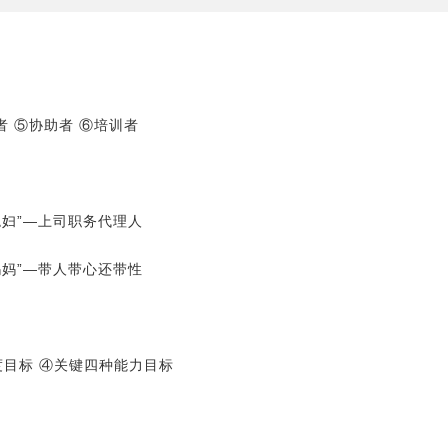
者 ⑤协助者 ⑥培训者
媳妇”―上司职务代理人
妈妈”―带人带心还带性
度目标 ④关键四种能力目标