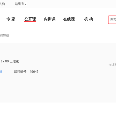
机构
|
培训宝
专 家
公开课
内训课
在线课
机 构
课程详情
 17:00
已结束
淘课
姐
课程编号：
49645