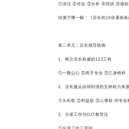
①清洁 ②传达 ③分析 ④培训 ⑤激励
你属于哪一幅：《店长的18张通病画
第二单元：店长领导统御
1、树立店长权威的123工程
①一颗公心 ②两手专业 ③三身榜样
2、店长服众由弱到强的五种权力来
①头衔权 ②利益权 ③人事权 ④专业
3、分派工作与OJT教导法
①分派工作三原则