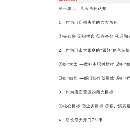
第一单元：店长角色认知
1、作为门店领头羊的六大角色
①夹心饼 ②指挥官 ③兴奋剂 ④调和
2、作为门市大家庭的“四好”角色转换
①好“太太”―做好本职树榜样 ②好“
③好“妯娌”―部门协作创绩效 ④好“
3、作为店面营运的四大目标
①核心目标 ②业务目标 ③客户满意
4、店长每天开门7件事