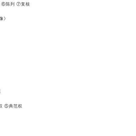
 ⑥陈列 ⑦复核
像》
源
权 ⑤典范权