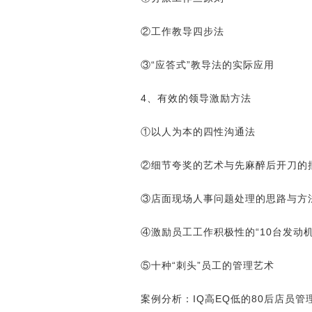
②工作教导四步法
③“应答式”教导法的实际应用
4、有效的领导激励方法
①以人为本的四性沟通法
②细节夸奖的艺术与先麻醉后开刀的
③店面现场人事问题处理的思路与方
④激励员工工作积极性的“10台发动机
⑤十种“刺头”员工的管理艺术
案例分析：IQ高EQ低的80后店员管