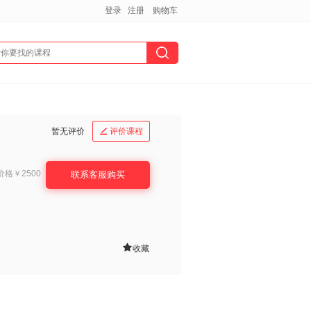
登录
注册
购物车
暂无评价
评价课程

价格
￥2500
联系客服购买

收藏