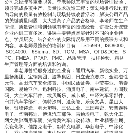
公司总经理等重要职务。李老师以其丰富的现场管理经验，
领导完成多项生产、质量技术改造工程；策划和推行以过程
为导向的质量有效控制与现场持续改善活动，解决公司产品
的关键质量问题，大大提高了产品的合格率。李老师在生产
管理、质量管理培训领域有丰富的授课经验，讲授公开课暨
企业内训三百多次。讲课主要特点是能针对不同的企业特
点、学员层次、结合企业的实际情况采用不同的授课方式和
内容。李老师最擅长的培训科目有：TS16949、ISO9000、
ISO14000、 6Sigma、8D、TQM、MSA、QFD&DOE、S
PC、FMEA、PPAP、PMC、品质管理、抽样检验、精益
生产管理等方面的培训和咨询。
李老师曾经服务过的企业有：通用汽车、新锐实业、万
里扬集团、宝钢集团、波导集团、日立麦克赛尔、金港磁性
元件、高田汽车安全装置、中国民族证券、中莹实业、港泰
国际、易通亚信、迅利科技、涌贯电子、南林建筑、方圆数
码、大金汽车部件、埃贝斯乐、威卡威、中环汽车零部件、
臼井汽车零部件、佩特涂料、迪美隆、乐美文具、昆山大
庚、银峰铸造、明天塑料、三钻工业、三国精密、安普泰科
电子、华南邦迪、博泽汽车部件、雷迪埃电子、乾大化工、
阿文美驰商用车辆、法雷奥汽车自动传动、世业精密金属、
京瓷化学、佳路克电子、默特克电源、华新电子、中涂化
工、乔山健康科技、丰山铜材、广濑精密机械、航道局洋