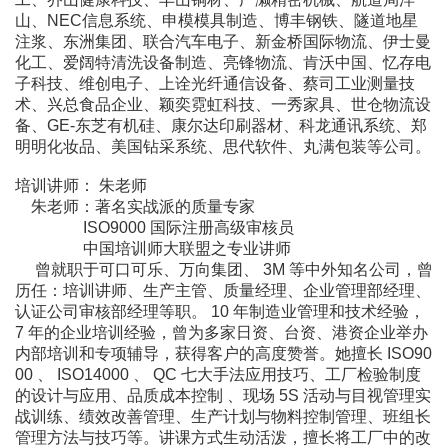
山、NEC信息系统、申模模具制造、博丰钢铁、隧道地星
注浆、东洲集团、联合汽车电子、新金桥国际物流、伊士曼
化工、爱阔特清洗设备制造、亮锋物流、肯沃中国、忆存电
子科技、维创电子、上诠光纤通信设备、蔡司工业测量技
术、兴总食品企业、颖奕霓虹科技、一秀家具、世仓物流设
备、GE-东芝有机硅、康尔达印刷器材、科龙通讯系统、郑
明明化妆品、美国钻采系统、思代软件、丸满包装等公司。
培训讲师： 朱老师
朱老师：著名实战派的质量专家
ISO9000 国际注册高级审核员
中国培训师大联盟之专业讲师
曾就职于可口可乐、万向集团、 3M 等中外知名公司，曾
历任：培训讲师、生产主管、质量经理、企业管理部经理、
认证公司审核部经理等职。 10 年制造业管理和技术经验，
7 年的企业培训经验，曾为多家日资、台资、港资企业举办
内部培训和专项辅导，获得客户的高度赞誉。她擅长 ISO90
00 、 ISO14000 、 QC 七大手法应用技巧、工厂检验制度
的设计与应用、品质成本控制 、现场 5S 活动与目视管理实
战训练、绩效改善管理、生产计划与物料控制管理、班组长
管理方法与技巧等。讲课方式生动活泼，擅长将工厂中的改