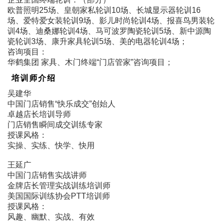
欧普照明25场、皇朝家私轮训10场、长城显示器轮训16
场、爱特爱女装轮训9场、影儿时尚轮训4场、报喜鸟男装轮
训4场、迪桑娜轮训4场、马可波罗陶瓷轮训5场、新中源陶
瓷轮训3场、康升家具轮训5场、美的电器轮训4场；
咨询项目：
华鹤集团 家具、木门终端“门店管家”咨询项目；
培训师介绍
吴建华
中国门店销售“快乐成交”创始人
卓越店长培训导师
门店销售瞬间成交训练专家
授课风格：
实操、实练、快学、快用
王延广
中国门店销售实战讲师
金牌店长管理实战训练培训师
美国国际训练协会PTT培训师
授课风格：
风趣、幽默、实战、有效