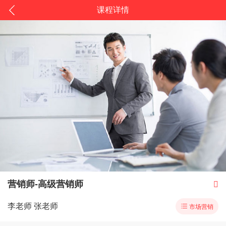
课程详情
营销师-高级营销师

李老师 张老师

市场营销