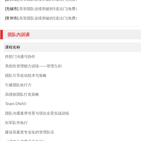
[无锡市]
高管团队业绩突破的5道法门(免费）
[常州市]
高管团队业绩突破的5道法门(免费）
团队内训课
课程名称
跨部门沟通与协作
系统性管理能力训练——管理九剑
团队引导促动技术与策略
引爆团队执行力
高绩效团队打造策略
Team DNA©
团队沟通素养培育与强化全景实战训练
向军队学执行
建设高素质专业化的管理队伍