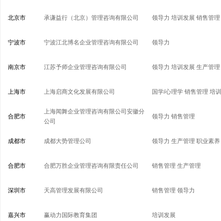
北京市
承谦益行（北京）管理咨询有限公司
领导力
培训发展
销售管理
宁波市
宁波江北博名企业管理咨询有限公司
领导力
南京市
江苏予师企业管理咨询有限公司
领导力
培训发展
生产管理
上海市
上海启商文化发展有限公司
国学/心理学
销售管理
培
上海闻舞企业管理咨询有限公司安徽分
合肥市
领导力
销售管理
公司
成都市
成都大势管理公司
领导力
生产管理
职业素养
合肥市
合肥万胜企业管理咨询有限责任公司
销售管理
生产管理
深圳市
天高管理发展有限公司
销售管理
领导力
嘉兴市
赢动力国际教育集团
培训发展