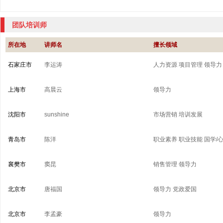
团队培训师
所在地
讲师名
擅长领域
石家庄市
李运涛
人力资源
项目管理
领导力
上海市
高晨云
领导力
沈阳市
sunshine
市场营销
培训发展
青岛市
陈洋
职业素养
职业技能
国学/
襄樊市
窦昆
销售管理
领导力
北京市
唐福国
领导力
党政爱国
北京市
李孟豪
领导力