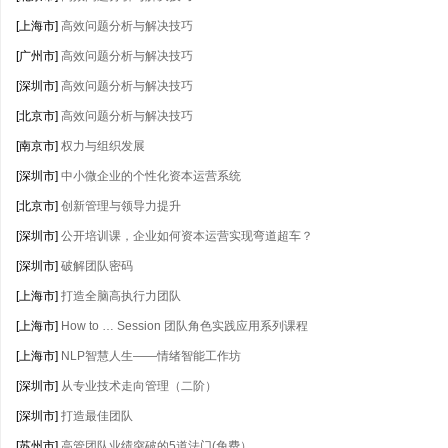
[上海市]
高效问题分析与解决技巧
[广州市]
高效问题分析与解决技巧
[深圳市]
高效问题分析与解决技巧
[北京市]
高效问题分析与解决技巧
[南京市]
权力与组织发展
[深圳市]
中小微企业的个性化资本运营系统
[北京市]
创新管理与领导力提升
[深圳市]
公开培训课，企业如何资本运营实现弯道超车？
[深圳市]
破解团队密码
[上海市]
打造全脑高执行力团队
[上海市]
How to … Session 团队角色实践应用系列课程
[上海市]
NLP智慧人生——情绪智能工作坊
[深圳市]
从专业技术走向管理（二阶）
[深圳市]
打造最佳团队
[苏州市]
高管团队业绩突破的5道法门(免费）