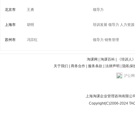
北京市
王勇
领导力
上海市
胡明
培训发展
领导力
人力资源
苏州市
冯宗红
领导力
销售管理
淘课网
|
淘课百科
|
《培训人
关于我们
|
商务合作
|
服务条款
|
法律声明
|
隐私保
沪公网安
上海淘课企业管理咨询有限公司
Copyright(C)2006-2024 TAO