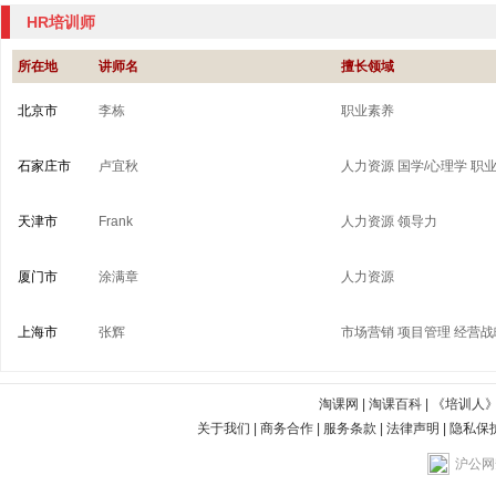
HR培训师
所在地
讲师名
擅长领域
北京市
李栋
职业素养
石家庄市
卢宜秋
人力资源
国学/心理学
职
天津市
Frank
人力资源
领导力
厦门市
涂满章
人力资源
上海市
张辉
市场营销
项目管理
经营战
淘课网
|
淘课百科
|
《培训人
关于我们
|
商务合作
|
服务条款
|
法律声明
|
隐私保
沪公网安