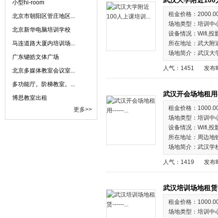
武汉大学附近10
·
小型hi-room
租金价格：2000.0
·
北京市朝阳区管庄地区...
场地类型：培训中
·
北京新华电脑培训学校
设备情况：Wifi,投
·
马连道路大厦内培训场...
所在地址：武大附
场地简介：武汉大
·
广东键皓文体广场
人气：1451
发布时
·
北京多媒体教室会议室...
·
多功能厅。阶梯教室。...
武汉开会场地租用-
·
博思教室出租
租金价格：1000.0
更多>>
场地类型：培训中
设备情况：Wifi,投
所在地址：周边地
场地简介：武汉学
人气：1419
发布时
武汉培训场地租赁-
租金价格：1000.0
场地类型：培训中