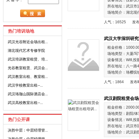
关 键 字：
设备情况：投影仪,
所在地址：武汉市
场地简介：湖北现代
人气：16525
发布
热门培训场地
武汉大学深圳研究
·
武汉光谷附近会场出租...
租金价格：1000.0
·
湖北现代艺术专修学院
场地类型：大厦/写
·
武汉培训教室租赁、培...
设备情况：Wifi,
所在地址：八一路4
·
光谷教室租赁、武汉会...
场地简介：珞樱缤
·
武汉教室出租、教室租...
人气：1864
发布时
·
武汉学校教室出租--...
·
武汉珞珈山国际酒店会...
武汉剧院租赁会场
·
武汉高校教室出租--...
租金价格：2000.0
场地类型：剧院/体
热门公开课
设备情况：Wifi,投
所在地址：武汉市
·
决胜中层：中层经理管...
场地简介：武汉剧