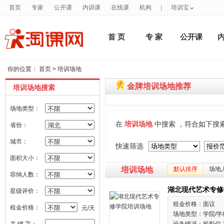
首页
专家
公开课
内训课
在线课
机构
|
培训宝
首 页
专 家
公开课
你的位置：
首页
>
培训场地
金牌培训场地推荐
培训场地搜索
场地类型：
在
培训场地
中搜索 ，符合如下搜
省份：
城市：
快速筛选
面积大小：
培训场地
默认排序
场地
容纳人数：
湖北现代艺术专修
星级评价：
租金价格：面议
租金价格：
元/天
场地类型：学院/学