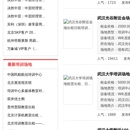
·
决胜中层：中层经理管...
人气：1723
发布时
·
决胜中层：中层经理管...
·
决胜中层：中层经理管...
武汉光谷附近会场
·
宾利（深圳）谢享霖周...
租金价格：2000.0
场地类型：培训中
·
北京SKP客户 20...
设备情况：Wifi,投
·
杭州劳斯莱斯 周易...
所在地址：武汉光
·
万象城 VIP客户《...
场地简介：现有武
人气：19411
发布
最新培训场地
武汉大学培训场地
·
中国民航航信培训中心
租金价格：5000.0
·
北京展览馆宾馆
场地类型：培训中
·
培训中心多媒体教室对...
设备情况：Wifi,投
·
双井优士阁
所在地址：武汉汉
场地简介：武汉学
·
贵州贵阳教室出租
人气：1889
发布时
·
北京计算机教室出租 ...
·
北京培训教室出租——...