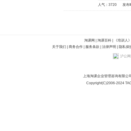
人气：3720
发布时
淘课网
|
淘课百科
|
《培训人
关于我们
|
商务合作
|
服务条款
|
法律声明
|
隐私保
沪公网安
上海淘课企业管理咨询有限公司
Copyright(C)2006-2024 TAO