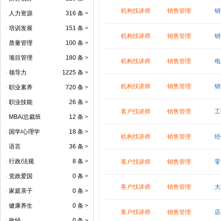
机构找讲师
销售管理
销
·
人力资源
316 条
>
·
培训发展
151 条
>
机构找讲师
销售管理
销
·
质量管理
100 条
>
·
项目管理
180 条
>
机构找讲师
销售管理
电
·
领导力
1225 条
>
机构找讲师
销售管理
销
·
职业素养
720 条
>
·
职业技能
26 条
>
客户找讲师
销售管理
工
·
MBA/总裁班
12 条
>
·
国学/心理学
18 条
>
机构找讲师
销售管理
经
·
语言
36 条
>
·
行政/法规
8 条
>
客户找讲师
销售管理
零
·
党政爱国
0 条
>
客户找讲师
销售管理
大
·
家庭亲子
0 条
>
·
健康养生
0 条
>
客户找讲师
销售管理
店
·
政经
0 条
>