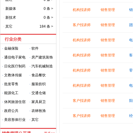
·
新媒体
0 条
>
机构找讲师
销售管理
销
·
新技术
0 条
>
客户找讲师
销售管理
团
·
其它
184 条
>
行业分类
机构找讲师
销售管理
电
·
金融保险
·
软件
机构找讲师
销售管理
客
·
通信电子家电
·
房产建筑装饰
·
日化医疗制药
·
汽车机械制造
机构找讲师
销售管理
零
·
文教体传媒
·
食品餐饮
·
批发零售
·
服装纺织
机构找讲师
销售管理
电
·
能源化工
·
交通仓储
客户找讲师
销售管理
阳
·
休闲旅游住宿
·
家具厨卫
·
政府公共
·
农林牧渔
客户找讲师
销售管理
经
·
美容形体行业
·
其它