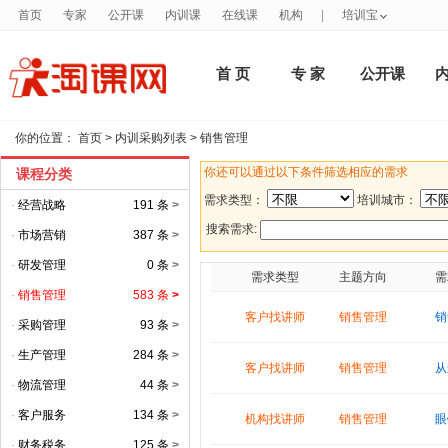
首页
专家
公开课
内训课
在线课
机构
|
培训宝
首 页
专 家
公开课
你的位置：
首页
>
内训采购列表
>
销售管理
你还可以通过以下条件筛选相应的需求
课程分类
需求类型：
培训城市：
·
经营战略
191 条
>
搜索需求:
·
市场营销
387 条
>
·
研发管理
0 条
>
需求类型
主题方向
需
·
销售管理
583 条
>
客户找讲师
销售管理
销
·
采购管理
93 条
>
·
生产管理
284 条
>
客户找讲师
销售管理
从
·
物流管理
44 条
>
·
客户服务
134 条
>
机构找讲师
销售管理
眼
·
财务税务
125 条
>