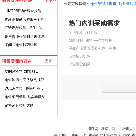
销售管理公开课
更多>>
你还可以搜索：
销售管理培训师
销售管理
·
《MTP管理者综合技能...
·
构建卓越的客户服务管理...
热门内训采购需求
·
打造产品经理（SR）的...
学习地图设计开发
·
销售素质模型和培训体系
战略分解与执行—沙盘模拟
·
顾问式销售技巧训练
寻生产运营管理咨询师、讲师
万家培训机构
销售管理内训课
更多>>
以查看您的需
·
爱的经济学 &mdas...
·
销售沟通与商务谈判技巧
·
VUCA时代下保险行业...
·
销售项目管理实战课程大...
·
销售谈判技巧大纲
淘课网
|
淘课百科
|
《培训人
关于我们
|
商务合作
|
服务条款
|
法律声明
|
隐私保