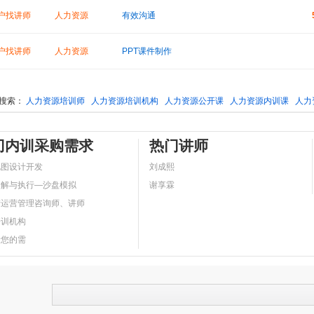
户找讲师
人力资源
有效沟通
户找讲师
人力资源
PPT课件制作
搜索：
人力资源培训师
人力资源培训机构
人力资源公开课
人力资源内训课
人力
门内训采购需求
热门讲师
地图设计开发
刘成熙
分解与执行—沙盘模拟
谢享霖
产运营管理咨询师、讲师
培训机构
看您的需