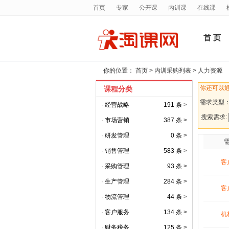
首页
专家
公开课
内训课
在线课
首 页
你的位置：
首页
>
内训采购列表
>
人力资源
你还可以
课程分类
需求类型
·
经营战略
191 条
>
搜索需求:
·
市场营销
387 条
>
·
研发管理
0 条
>
·
销售管理
583 条
>
客
·
采购管理
93 条
>
·
生产管理
284 条
>
客
·
物流管理
44 条
>
·
客户服务
134 条
>
机
·
财务税务
125 条
>