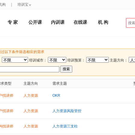
机构
|
培训宝
专 家
公开课
内训课
在线课
机 构
通过以下条件筛选相应的需求
：
培训城市：
培训预算：
主题方向：
需求类型
主题方向
需求主题
户找讲师
人力资源
OKR
户找讲师
人力资源
人力资源风险管控
构找讲师
人力资源
人力资源三支柱