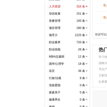
客
·
人力资源
316 条
>
·
培训发展
151 条
>
客
·
质量管理
100 条
>
·
项目管理
180 条
>
你还可以
·
领导力
1225 条
>
·
职业素养
720 条
>
热
·
职业技能
26 条
>
·
MBA/总裁班
12 条
>
学习
战略
·
国学/心理学
18 条
>
寻生
·
语言
36 条
>
万家
·
行政/法规
8 条
>
以查
·
党政爱国
0 条
>
·
家庭亲子
0 条
>
·
健康养生
0 条
>
·
政经
0 条
>