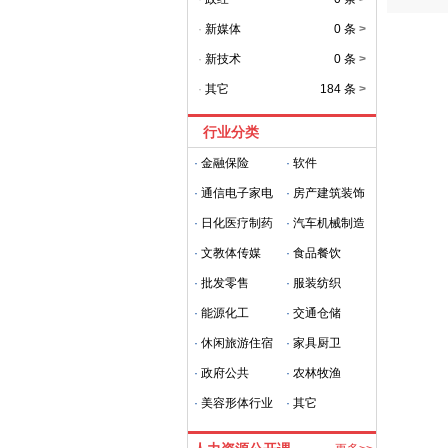
·
新媒体
0 条
>
·
新技术
0 条
>
·
其它
184 条
>
行业分类
·
金融保险
·
软件
·
通信电子家电
·
房产建筑装饰
·
日化医疗制药
·
汽车机械制造
·
文教体传媒
·
食品餐饮
·
批发零售
·
服装纺织
·
能源化工
·
交通仓储
·
休闲旅游住宿
·
家具厨卫
·
政府公共
·
农林牧渔
·
美容形体行业
·
其它