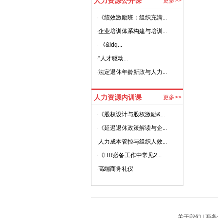
人力资源公开课
更多>>
·
《绩效激励班：组织充满...
·
企业培训体系构建与培训...
·
《&ldq...
·
“人才驱动...
·
法定退休年龄新政与人力...
人力资源内训课
更多>>
·
《股权设计与股权激励&...
·
《延迟退休政策解读与企...
·
人力成本管控与组织人效...
·
《HR必备工作中常见2...
·
高端商务礼仪
关于我们
|
商务