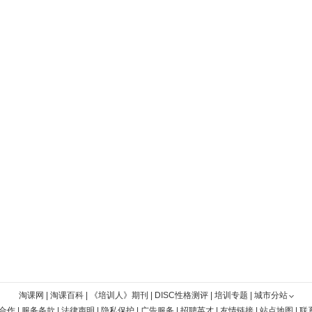
淘课网
|
淘课百科
|
《培训人》期刊
|
DISC性格测评
|
培训专题
|
城市分站
合作
|
服务条款
|
法律声明
|
隐私保护
|
广告服务
|
招聘英才
|
友情链接
|
站点地图
|
联