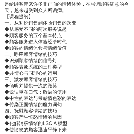
是给顾客带来许多非正面的情绪体验，在强调顾客满意的今
天，越来越受到众人所诟病。
【课程提纲】
一、从劝说销售到体验销售的跃变
◆从感受不同的两次服务说起
◆顾客服务的五个基本特点
◆顾客服务进入体验经济时代
◆顾客的情绪体验与情绪价值
二、呼应顾客情绪的技巧
◆识别顾客情绪的信号灯
◆顾客表象系统的三种类型
◆共情心与同理心的运用
三、激发顾客情绪的技巧
◆倾听并提供一流的微笑
◆说话重在口气：敬语的使用
◆中性的表达与带感情色彩的表达
◆传染正面情绪的魔力词句
四、抚慰顾客情绪的技巧
◆顾客产生愤怒情绪的原因
◆化解消极情绪的LSCIA 模型
◆使愤怒的顾客迅速平静下来