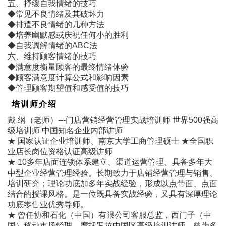
五、抒缓自我情绪的技巧
◆常见不良情绪及其破坏力
◆排遣不良情绪的几种方法
◆培养幽默感或庆祝任何小的胜利
◆自我调解情绪的ABC法
六、维持顾客情绪的技巧
◆满意度衡量顾客的最终情绪体验
◆顾客满意度计算公式和影响因素
◆管理顾客期望值和感受值的技巧
培训师介绍
戴 纲（老师）---门店营销经营管理实战培训师 世界500强高
级培训师 中国知名企业内部讲师
★ 国家认证企业培训师、南京大学工商管理硕士 ★全国职
业店长岗位资格认证高级讲师
★ 10多年店面连锁体系建立、渠道运营管理、具备多年大
中型企业经营管理经验。长期致力于店铺经营管理与销售、
培训研究；理论功底加多年实战经验，形成以点带面、点面
结合的授课风格。是一位既具备实战经验，又具有深厚理论
功底零售业优秀导师。
★ 曾任协和石化（中国）有限公司客服总监，西门子（中
国）移动市场经理，摩托罗拉中国区高级培训讲师。曾为多