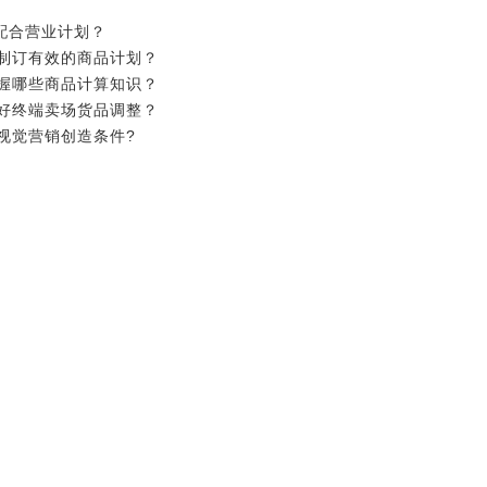
地配合营业计划？
何制订有效的商品计划？
掌握哪些商品计算知识？
做好终端卖场货品调整？
为视觉营销创造条件?