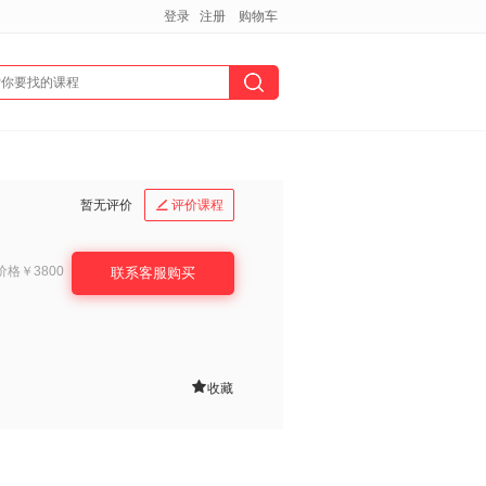
登录
注册
购物车
暂无评价
评价课程

价格
￥3800
联系客服购买

收藏