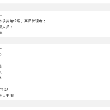
―
市场营销经理、高层管理者；
理人员；
员。
手
巧
析
避
义
略
问题!
最大平衡!