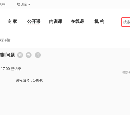
机构
|
培训宝
专 家
公开课
内训课
在线课
机 构
课程详情
控制问题
 17:00
已结束
淘课
课程编号：
14846