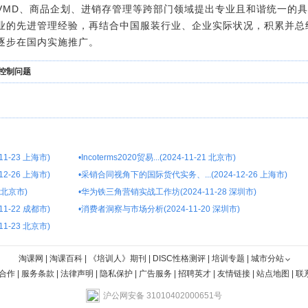
VMD、商品企划、进销存管理等跨部门领域提出专业且和谐统一的
业的先进管理经验，再结合中国服装行业、企业实际状况，积累并总
逐步在国内实施推广。
品控制问题
1-23 上海市)
•
Incoterms2020贸易...(2024-11-21 北京市)
2-26 上海市)
•
采销合同视角下的国际货代实务、...(2024-12-26 上海市)
 北京市)
•
华为铁三角营销实战工作坊(2024-11-28 深圳市)
1-22 成都市)
•
消费者洞察与市场分析(2024-11-20 深圳市)
1-23 北京市)
淘课网
|
淘课百科
|
《培训人》期刊
|
DISC性格测评
|
培训专题
|
城市分站
合作
|
服务条款
|
法律声明
|
隐私保护
|
广告服务
|
招聘英才
|
友情链接
|
站点地图
|
联
沪公网安备 31010402000651号