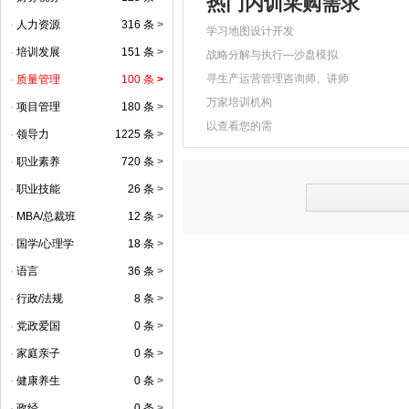
热门内训采购需求
·
人力资源
316 条
>
学习地图设计开发
·
培训发展
151 条
>
战略分解与执行—沙盘模拟
寻生产运营管理咨询师、讲师
·
质量管理
100 条
>
万家培训机构
·
项目管理
180 条
>
以查看您的需
·
领导力
1225 条
>
·
职业素养
720 条
>
·
职业技能
26 条
>
·
MBA/总裁班
12 条
>
·
国学/心理学
18 条
>
·
语言
36 条
>
·
行政/法规
8 条
>
·
党政爱国
0 条
>
·
家庭亲子
0 条
>
·
健康养生
0 条
>
·
政经
0 条
>