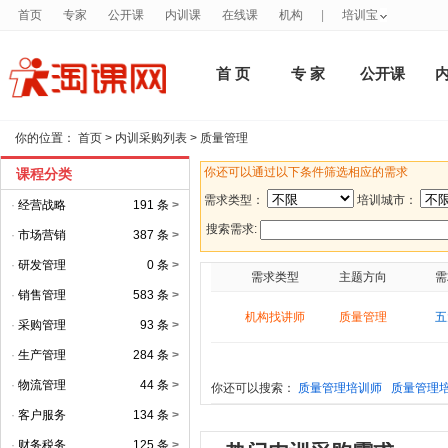
首页
专家
公开课
内训课
在线课
机构
|
培训宝
首 页
专 家
公开课
你的位置：
首页
>
内训采购列表
>
质量管理
你还可以通过以下条件筛选相应的需求
课程分类
需求类型：
培训城市：
·
经营战略
191 条
>
搜索需求:
·
市场营销
387 条
>
·
研发管理
0 条
>
需求类型
主题方向
需
·
销售管理
583 条
>
机构找讲师
质量管理
五
·
采购管理
93 条
>
·
生产管理
284 条
>
·
物流管理
44 条
>
你还可以搜索：
质量管理培训师
质量管理
·
客户服务
134 条
>
·
财务税务
125 条
>