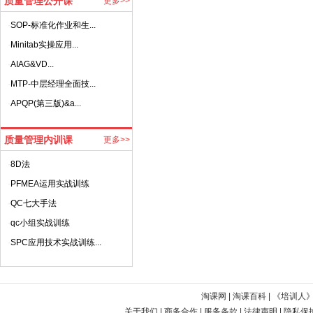
质量管理公开课
更多>>
·
SOP-标准化作业和生...
·
Minitab实操应用...
·
AIAG&VD...
·
MTP-中层经理全面技...
·
APQP(第三版)&a...
质量管理内训课
更多>>
·
8D法
·
PFMEA运用实战训练
·
QC七大手法
·
qc小组实战训练
·
SPC应用技术实战训练...
淘课网
|
淘课百科
|
《培训人
关于我们
|
商务合作
|
服务条款
|
法律声明
|
隐私保