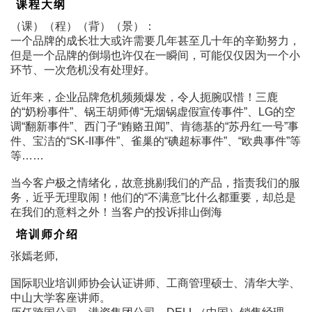
课程大纲
（课）（程）（背）（景）：
一个品牌的成长壮大或许需要几年甚至几十年的辛勤努力，
但是一个品牌的倒塌也许仅在一瞬间，可能仅仅因为一个小
环节、一次危机没有处理好。
近年来，企业品牌危机频频爆发，令人扼腕叹惜！三鹿
的“奶粉事件”、锅王胡师傅“无烟锅虚假宣传事件”、LG的空
调“翻新事件”、西门子“贿赂丑闻”、肯德基的“苏丹红一号”事
件、宝洁的“SK-II事件”、雀巢的“碘超标事件”、“欧典事件”等
等……
当今客户极之情绪化，故意挑剔我们的产品，指责我们的服
务，近乎无理取闹！他们的“不满意”比什么都重要，却总是
在我们的意料之外！当客户的投诉排山倒海
培训师介绍
张嫣老师,
国际职业培训师协会认证讲师、工商管理硕士、清华大学、
中山大学客座讲师。