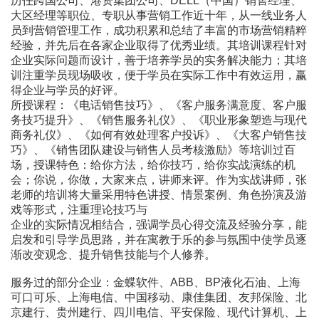
历任跨国公司、港资集团公司、DELL（中国）销售经理、
大区经理等职位、专职从事营销工作近十年，从一线业务人
员到营销管理工作，成功积累和总结了丰富的市场营销精粹
经验，并先后在各家企业取得了优秀业绩。其培训课程针对
企业实际问题而设计，善于培养学员的实务解决能力；其培
训注重学员现场吸收，便于学员在实际工作中有效运用，赢
得企业与学员的好评。
所授课程：《电话销售技巧》、《客户服务满意度、客户服
务技巧提升》、《销售服务礼仪》、《职业形象塑造与现代
商务礼仪》、《如何有效处理客户投诉》、《大客户销售技
巧》、《销售团队建设与销售人员考核激励》等培训过百
场，授课特色：给你方法，给你技巧，给你实战演练的机
会；你说，你做，大家来点，讲师来评。作为实战讲师，张
老师的培训将大量采用特色讲授、情景案例、角色扮演及游
戏等形式，注重理论技巧与
企业的实际情况相结合，强调学员心得交流及经验分享，能
启发和引导学员思路，并在寓教于乐的参与氛围中使学员逐
渐改变观念、提升销售技能与个人修养。
服务过的部分企业：金蝶软件、ABB、BP液化石油、上海
可口可乐、上海电信、中国移动、康佳集团、友邦保险、北
京建行、贵州建行、四川电信、平安保险、现代计算机、上