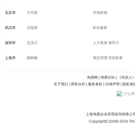
北京市
王可新
市场营销
武汉市
沈亚婷
职业素养
深圳市
宝洪江
人力资源
领导力
上海市
陈树峰
项目管理
培训发展
淘课网
|
淘课百科
|
《培训人
关于我们
|
商务合作
|
服务条款
|
法律声明
|
隐私保
沪公网安
上海淘课企业管理咨询有限公司
Copyright(C)2006-2024 TAO