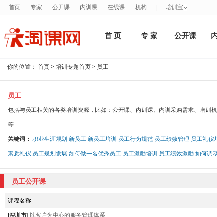
首页
专家
公开课
内训课
在线课
机构
|
培训宝
首 页
专 家
公开课
你的位置：
首页
>
培训专题首页
> 员工
员工
包括与员工相关的各类培训资源，比如：公开课、内训课、内训采购需求、培训机
等
关键词：
职业生涯规划
新员工
新员工培训
员工行为规范
员工绩效管理
员工礼仪
素质礼仪
员工规划发展
如何做一名优秀员工
员工激励培训
员工绩效激励
如何调
员工公开课
课程名称
[深圳市]
以客户为中心的服务管理体系