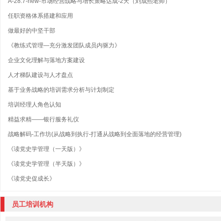
A-28.7-new-市场经营战略与增长策略达成-2天（刘成熙老师）
任职资格体系搭建和应用
做最好的中坚干部
《教练式管理—充分激发团队成员内驱力》
企业文化理解与落地方案建设
人才梯队建设与人才盘点
基于业务战略的培训需求分析与计划制定
培训经理人角色认知
精益求精——银行服务礼仪
战略解码-工作坊(从战略到执行-打通从战略到全面落地的经营管理)
《读党史学管理（一天版）》
《读党史学管理（半天版）》
《读党史促成长》
员工培训机构