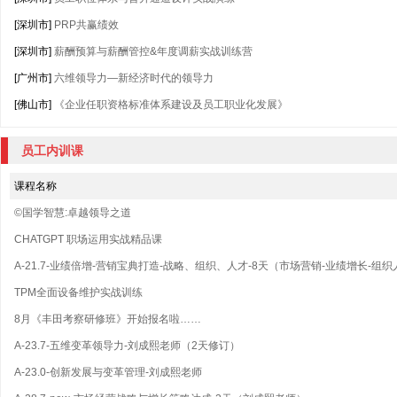
[深圳市]
PRP共赢绩效
[深圳市]
薪酬预算与薪酬管控&年度调薪实战训练营
[广州市]
六维领导力—新经济时代的领导力
[佛山市]
《企业任职资格标准体系建设及员工职业化发展》
员工内训课
课程名称
©国学智慧:卓越领导之道
CHATGPT 职场运用实战精品课
A-21.7-业绩倍增-营销宝典打造-战略、组织、人才-8天（市场营销-业绩增长-
TPM全面设备维护实战训练
8月《丰田考察研修班》开始报名啦……
A-23.7-五维变革领导力-刘成熙老师（2天修订）
A-23.0-创新发展与变革管理-刘成熙老师